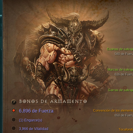
Espinas de salvaj
580 de Fuer
Marcas de salvaj
616 de Fuer
Garras de salvaj
BONOS DE ARMAMENTO
6,896 de Fuerza
Convención de los element
650 de Fuer
(1) Engarce(s)
3,966 de Vitalidad
Tocafond