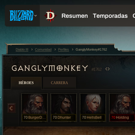
Diablo III
Comunidad
Perfiles
GanglyMonkey#1762
GANGLYMONKEY
#1762
HÉROES
CARRERA
70
BurgerDreams
70
Dhunter
70
HellsBell
70
Holding