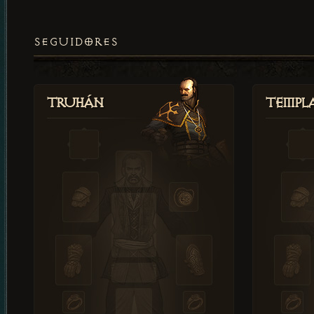
SEGUIDORES
Truhán
Templ