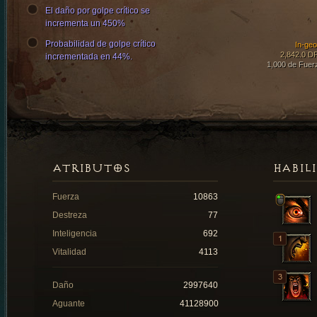
El daño por golpe crítico se
incrementa un 450%
Probabilidad de golpe crítico
In-ge
2,842.0 D
incrementada en 44%.
1,000 de Fuer
ATRIBUTOS
HABIL
Fuerza
10863
Destreza
77
Inteligencia
692
Vitalidad
4113
Daño
2997640
Aguante
41128900