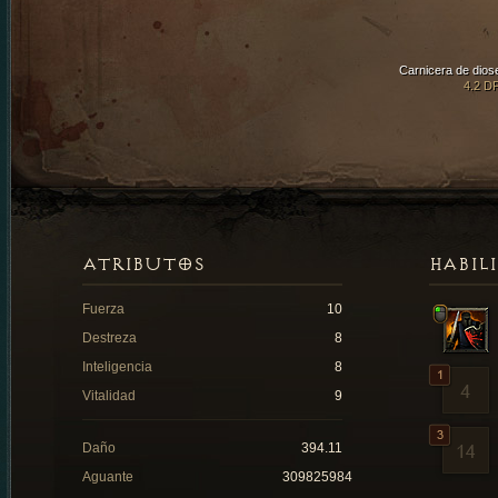
Carnicera de dios
4.2 D
ATRIBUTOS
HABIL
Fuerza
10
Destreza
8
Inteligencia
8
Vitalidad
9
Daño
394.11
Aguante
309825984