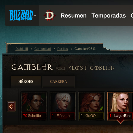
Diablo III
Comunidad
Perfiles
Gambler#2611
GAMBLER
LOST GOBLIN
#2611
HÉROES
CARRERA
OxO
70
Schnitte
1
FlüsterndeBu
1
GoGO
1
LagerEins