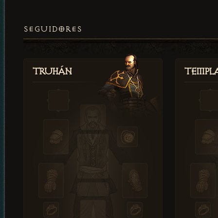
SEGUIDORES
Truhán
Templ