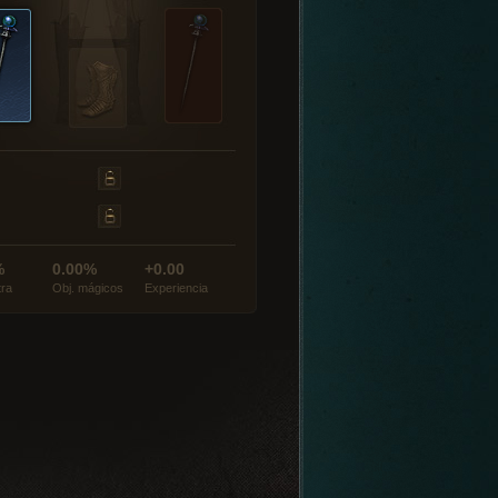
%
0.00%
+0.00
tra
Obj. mágicos
Experiencia