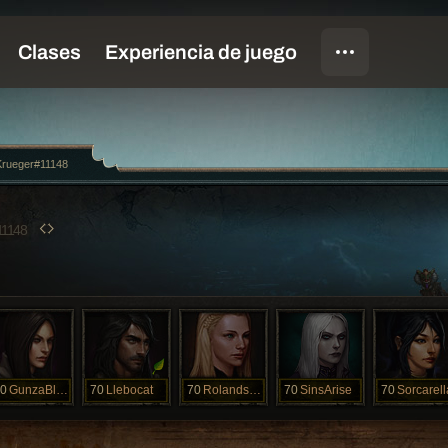
Krueger#11148
11148
0
GunzaBlazin
70
Llebocat
70
RolandsArmy
70
SinsArise
70
Sorcarell