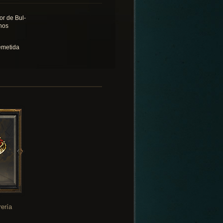
or de Bul-
hos
emetida
rería