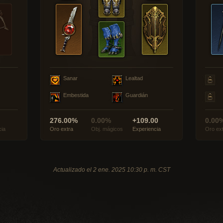
Sanar
Lealtad
Embestida
Guardián
276.00%
0.00%
+109.00
0.00
cia
Oro extra
Obj. mágicos
Experiencia
Oro ex
Actualizado el 2 ene. 2025 10:30 p. m. CST