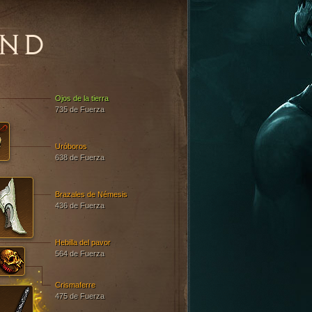
ND
Ojos de la tierra
735 de Fuerza
Uróboros
638 de Fuerza
Brazales de Némesis
436 de Fuerza
Hebilla del pavor
564 de Fuerza
Crismaferre
475 de Fuerza