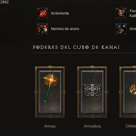
72892
Fav
Inclemente
Kat
Nervios de acero
Arr
PODERES DEL CUBO DE KANAI
Armas
Armadura
Orfeb