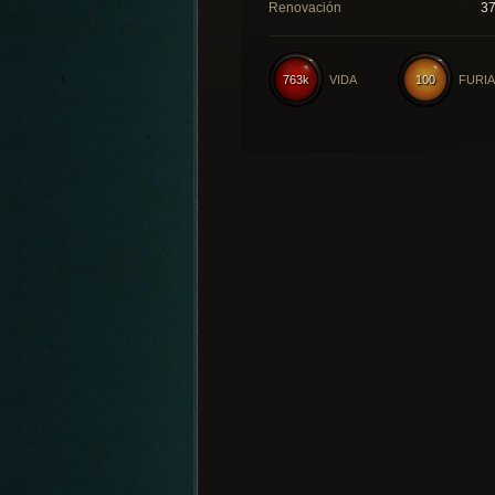
Renovación
3
763k
VIDA
100
FURIA