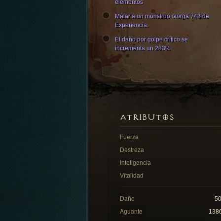
elementos
Matar a un monstruo otorga 743 de
Experiencia.
El daño por golpe crítico se
incrementa un 283%
ATRIBUTOS
Fuerza
Destreza
Inteligencia
Vitalidad
Daño
5
Aguante
138