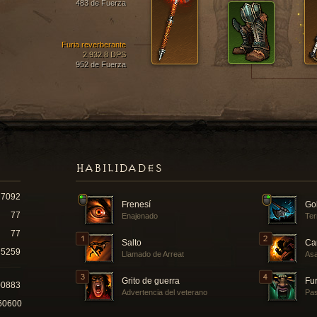
483 de Fuerza
Furia reverberante
2,932.8 DPS
952 de Fuerza
HABILIDADES
7092
Frenesí
Go
77
Enajenado
Ter
77
Salto
Ca
5259
Llamado de Arreat
Asa
Grito de guerra
Fur
00883
Advertencia del veterano
Pas
60600