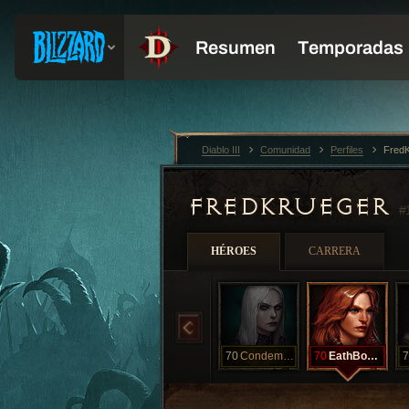
Diablo III
Comunidad
Perfiles
Fred
FREDKRUEGER
#
HÉROES
CARRERA
70
Condemned
70
EathBound
7