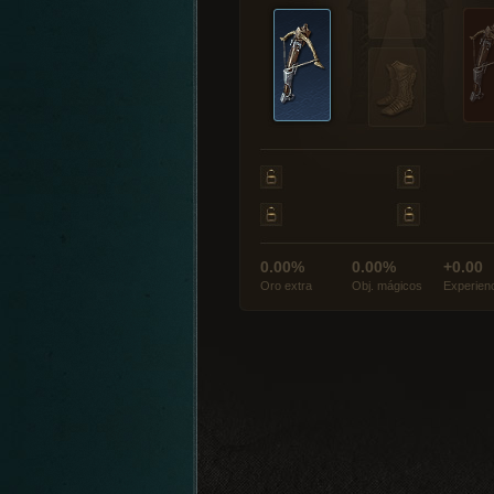
0.00%
0.00%
+0.00
Oro extra
Obj. mágicos
Experien