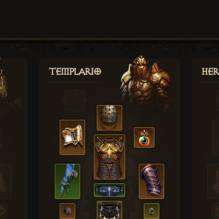
Templario
Her