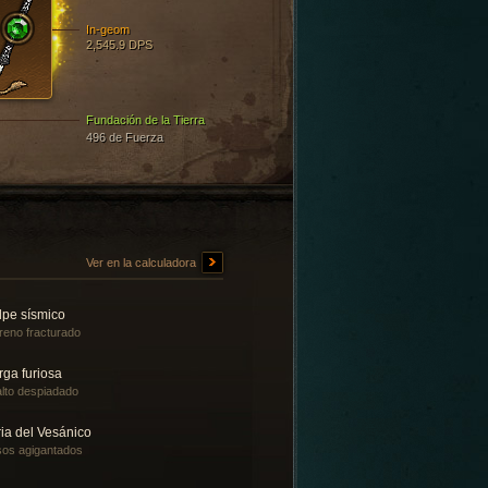
In-geom
2,545.9 DPS
Fundación de la Tierra
496 de Fuerza
Ver en la calculadora
lpe sísmico
reno fracturado
rga furiosa
lto despiadado
ia del Vesánico
os agigantados