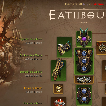
Bárbara
70
(655)
-
Extremo
E
ATHBOU
Capiteles de la tierra
493 de Fuerza
Espíritu de la Tierra
479 de Fuerza
Sujeción de la tierra
628 de Fuerza
TO
Llama de Krede
496 de Fuerza
Peso de la tierra