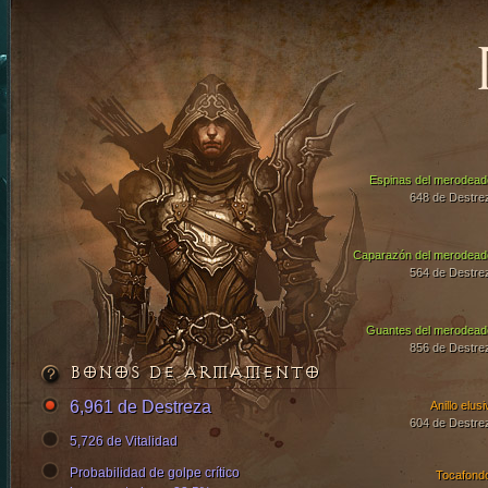
Espinas del merodead
648 de Destre
Caparazón del merodead
564 de Destre
Guantes del merodead
856 de Destre
BONOS DE ARMAMENTO
6,961 de Destreza
Anillo elus
604 de Destre
5,726 de Vitalidad
Probabilidad de golpe crítico
Tocafond