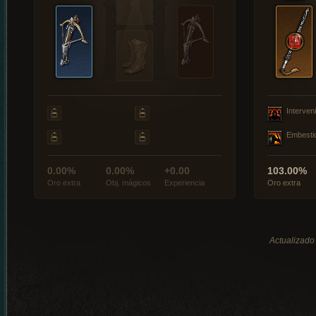
Interveni
Embesti
0.00%
0.00%
+0.00
103.00%
Oro extra
Obj. mágicos
Experiencia
Oro extra
Actualizado