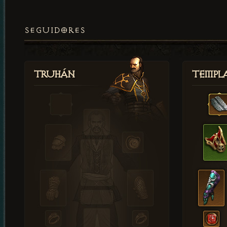
SEGUIDORES
Truhán
Templ