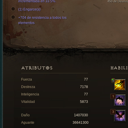
incrementada en 33.5%.
450 de Destre
(1) Engarce(s)
+704 de resistencia a todos los
elementos
ATRIBUTOS
HABIL
Fuerza
77
Destreza
7178
Inteligencia
77
Vitalidad
5873
Daño
1407030
Aguante
36641300