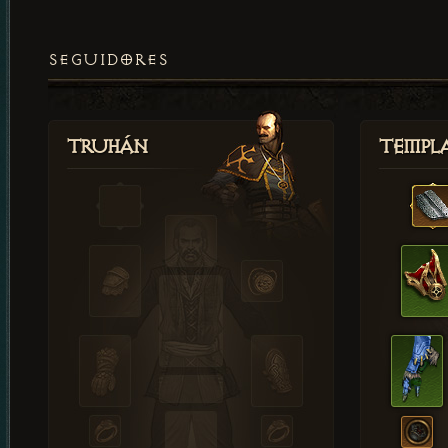
SEGUIDORES
Truhán
Templ