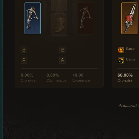
Sanar
Carga
0.00%
0.00%
+0.00
68.00%
Oro extra
Obj. mágicos
Experiencia
Oro extra
Actualizado