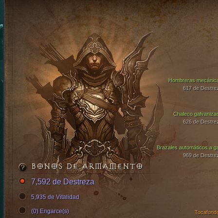
Hombreras mecánic
617 de Destre
Chaleco galvaniza
626 de Destre
Brazales automáticos a g
969 de Destre
BONOS DE ARMAMENTO
7,592 de Destreza
5,935 de Vitalidad
(0) Engarce(s)
Tocafond