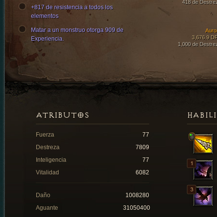
418 de Destre
+817 de resistencia a todos los
elementos
Matar a un monstruo otorga 909 de
Auro
3,676.9 D
Experiencia.
1,000 de Destre
ATRIBUTOS
HABIL
Fuerza
77
Destreza
7809
Inteligencia
77
Vitalidad
6082
Daño
1008280
Aguante
31050400