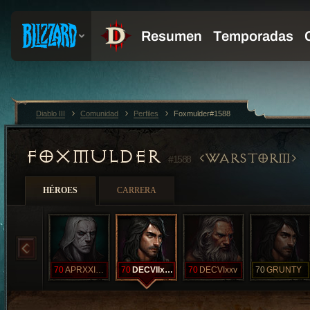
Diablo III
Comunidad
Perfiles
Foxmulder#1588
FOXMULDER
WARSTORM
#1588
HÉROES
CARRERA
70
APRXXIxxvi
70
DECVIIxxv
70
DECVIxxv
70
GRUNTY