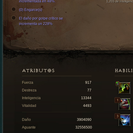
incrementada en 48%.
1,203 de Inteligenc
(0) Engarce(s)
El daño por golpe crítico se
incrementa un 228%
ATRIBUTOS
HABIL
Fuerza
917
Destreza
77
Inteligencia
13344
Vitalidad
4493
Daño
3904090
Aguante
32556500