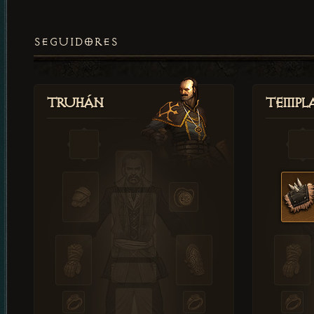
SEGUIDORES
Truhán
Templ