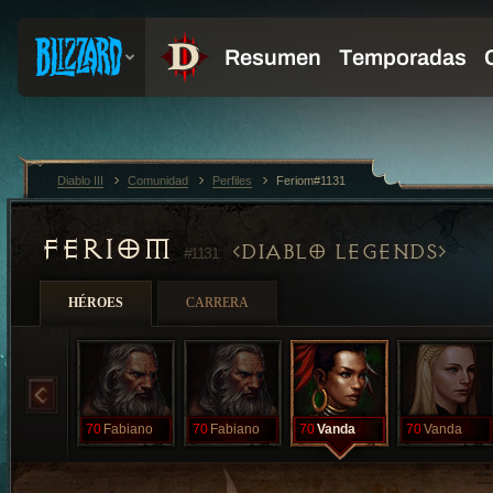
Diablo III
Comunidad
Perfiles
Feriom#1131
FERIOM
DIABLO LEGENDS
#1131
HÉROES
CARRERA
70
Fabiano
70
Fabiano
70
Vanda
70
Vanda