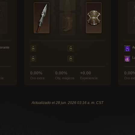
forante
A
L
0.00%
0.00%
+0.00
0.00
cia
Oro extra
Obj. mágicos
Experiencia
Oro ex
Actualizado el 28 jun. 2026 03:16 a. m. CST