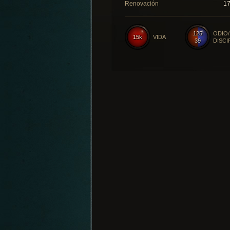
Renovación
1
125
ODIO/
15k
VIDA
39
DISCI