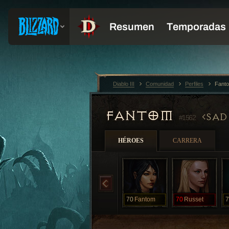
Diablo III
Comunidad
Perfiles
Fant
FANTOM
SAD
#1562
HÉROES
CARRERA
70
Fantom
70
Russet
7