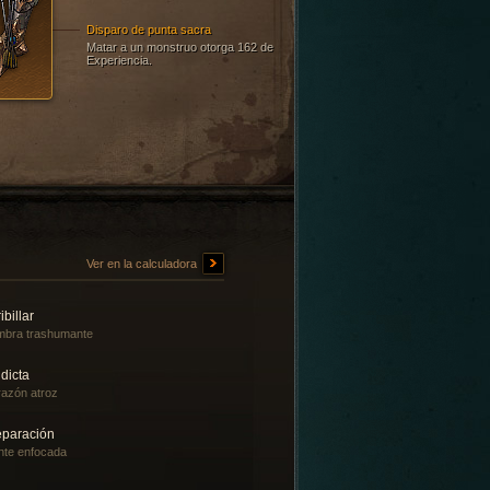
Disparo de punta sacra
Matar a un monstruo otorga 162 de
Experiencia.
Ver en la calculadora
ibillar
bra trashumante
dicta
azón atroz
eparación
te enfocada