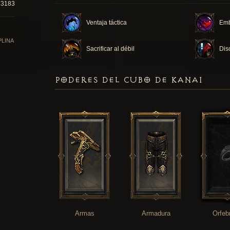
73183
Ventaja táctica
Em
PLINA
Sacrificar al débil
Dis
PODERES DEL CUBO DE KANAI
Armas
Armadura
Orfeb