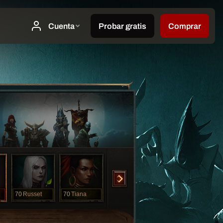
70
Russet
70
Tiana
23
Russet