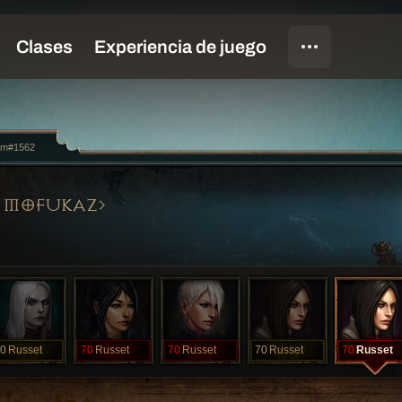
om#1562
 MOFUKAZ
0
Russet
70
Russet
70
Russet
70
Russet
70
Russet