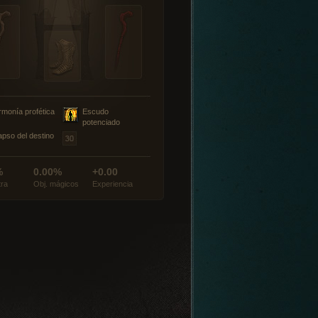
rmonía profética
Escudo
potenciado
apso del destino
%
0.00%
+0.00
tra
Obj. mágicos
Experiencia