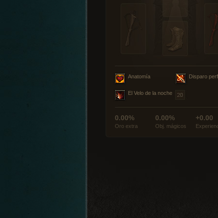
Anatomía
Disparo per
El Velo de la noche
0.00%
0.00%
+0.00
Oro extra
Obj. mágicos
Experien