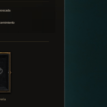
boscada
cernimiento
rería