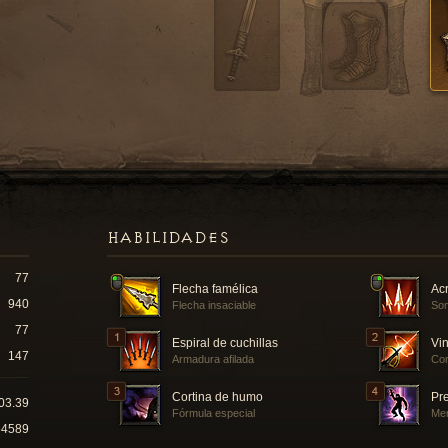
HABILIDADES
77
Flecha famélica
Acr
940
Flecha insaciable
Som
77
Espiral de cuchillas
Vin
147
Armadura afilada
Cor
Cortina de humo
Pr
03.39
Fórmula especial
Men
54589