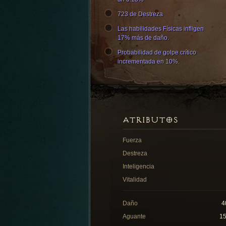
723 de Destreza
Las habilidades Físicas infligen
17% más de daño.
Probabilidad de golpe crítico
incrementada en 10%.
ATRIBUTOS
Fuerza
Destreza
Inteligencia
Vitalidad
Daño
4
Aguante
1