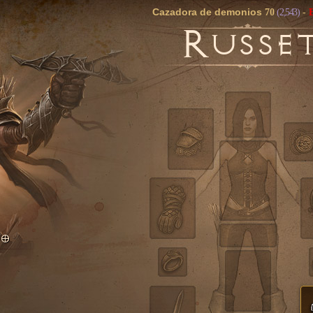
Cazadora de demonios
70
(2,543)
-
R
USSE
TO