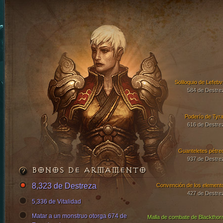
Soliloquio de Lefebv
584 de Destre
Poderío de Tyra
616 de Destre
Guanteletes pétre
937 de Destre
BONOS DE ARMAMENTO
8,323 de Destreza
Convención de los element
427 de Destre
5,336 de Vitalidad
Matar a un monstruo otorga 674 de
Malla de combate de Blackthor