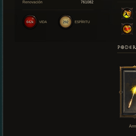
Renovación
761082
642k
VIDA
292
ESPÍRITU
PODER
Arm