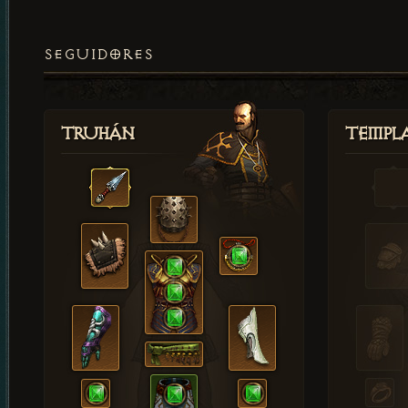
SEGUIDORES
Truhán
Templ