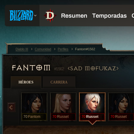
Diablo III
Comunidad
Perfiles
Fantom#1562
FANTOM
SAD MOFUKAZ
#1562
HÉROES
CARRERA
70
Fantom
70
Russet
70
Russet
70
Russet