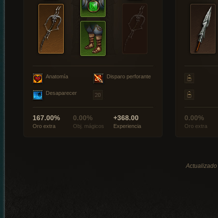
Anatomía
Disparo perforante
Desaparecer
167.00%
0.00%
+368.00
0.00%
Oro extra
Obj. mágicos
Experiencia
Oro extra
Actualizado