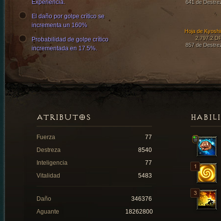
Experiencia.
641 de Destre
El daño por golpe crítico se
incrementa un 160%
Hoja de Kyoshi
2,797.2 D
Probabilidad de golpe crítico
857 de Destre
incrementada en 17.5%.
ATRIBUTOS
HABIL
Fuerza
77
Destreza
8540
Inteligencia
77
Vitalidad
5483
Daño
346376
Aguante
18262800