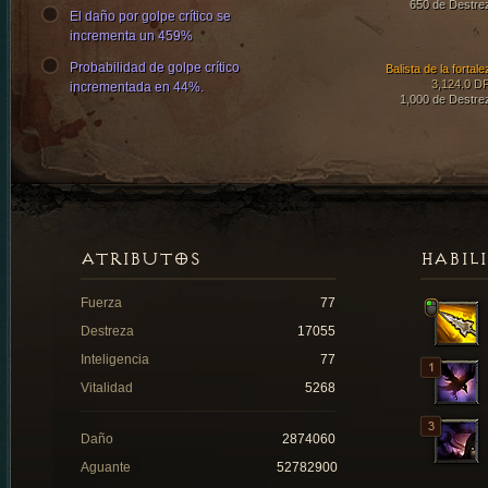
650 de Destre
El daño por golpe crítico se
incrementa un 459%
Probabilidad de golpe crítico
Balista de la fortal
3,124.0 D
incrementada en 44%.
1,000 de Destre
ATRIBUTOS
HABIL
Fuerza
77
Destreza
17055
Inteligencia
77
Vitalidad
5268
Daño
2874060
Aguante
52782900