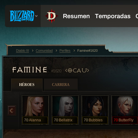
Diablo III
Comunidad
Perfiles
Famine#1620
FAMINE
OCAU
#1620
HÉROES
CARRERA
70
Alanna
70
Bellatrix
70
Bubbles
70
ButterFly