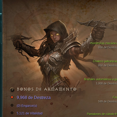
Hombreras mecánic
650 de Destre
Chaleco galvaniza
650 de Destre
Brazales automáticos a g
1,000 de Destre
BONOS DE ARMAMENTO
9,968 de Destreza
Fo
599 de Destre
(0) Engarce(s)
5,121 de Vitalidad
Pantalones de cátodo fr