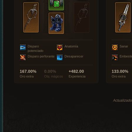
Disparo
Anatomía
Sanar
potenciado
Disparo perforante
Desaparecer
Embesti
167.00%
0.00%
+482.00
133.00%
Oro extra
Obj. mágicos
Experiencia
Oro extra
Actualizado