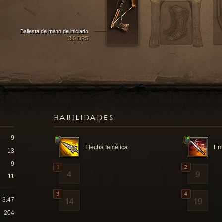
Ballesta de mano de iniciado
3.0 DPS
HABILIDADES
9
Flecha famélica
Em
13
9
11
3.47
204