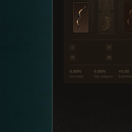
0.00%
0.00%
+0.00
Oro extra
Obj. mágicos
Experien