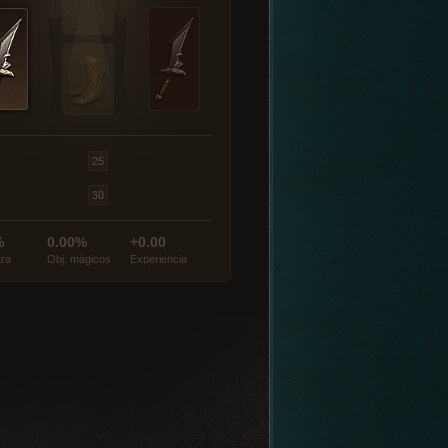
%
0.00%
+0.00
tra
Obj. mágicos
Experiencia