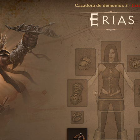
Cazadora de demonios
2
-
Ext
E
RIAS