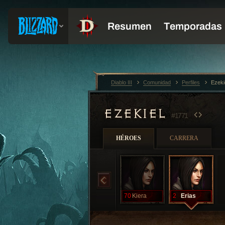
Diablo III
Comunidad
Perfiles
Ezeki
EZEKIEL
#1771
HÉROES
CARRERA
70
Kiera
2
Erias