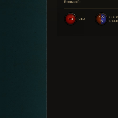
Renovación
125
ODIO/
154
VIDA
30
DISCI