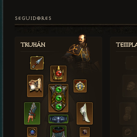
SEGUIDORES
Truhán
Templ