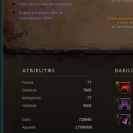
460 de Destre
135% de oro extra de monstruos.
El daño por golpe crítico se
incrementa un 350%
El óbito del demon
2,615.1 D
647 de Destre
ATRIBUTOS
HABIL
Fuerza
77
Destreza
7865
Inteligencia
77
Vitalidad
4609
Daño
728940
Aguante
17369300