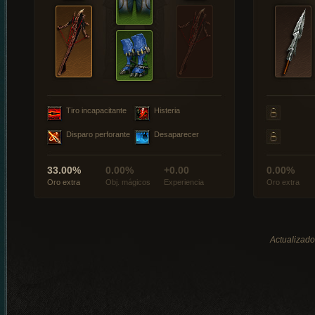
Tiro incapacitante
Histeria
Disparo perforante
Desaparecer
33.00%
0.00%
+0.00
0.00%
Oro extra
Obj. mágicos
Experiencia
Oro extra
Actualizado