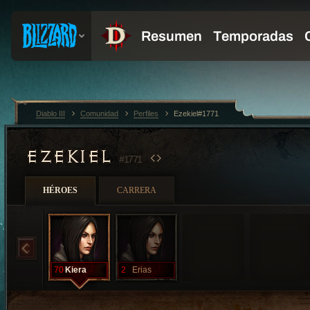
Diablo III
Comunidad
Perfiles
Ezekiel#1771
EZEKIEL
#1771
HÉROES
CARRERA
70
Kiera
2
Erias