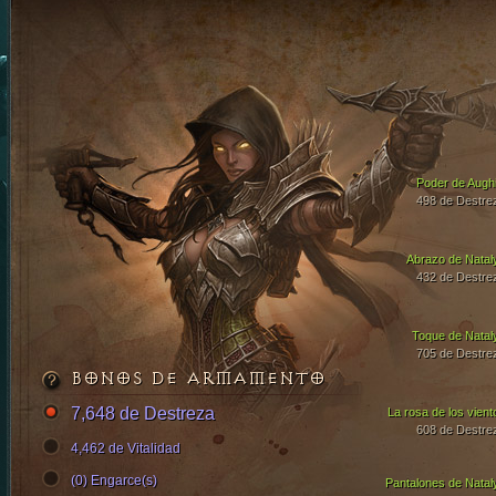
Poder de Aughi
498 de Destre
Abrazo de Natal
432 de Destre
Toque de Natal
705 de Destre
BONOS DE ARMAMENTO
7,648 de Destreza
La rosa de los vient
608 de Destre
4,462 de Vitalidad
(0) Engarce(s)
Pantalones de Natal