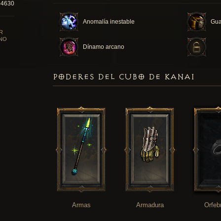
94630
Anomalía inestable
Gua
R
NO
Dínamo arcano
PODERES DEL CUBO DE KANAI
Armas
Armadura
Orfeb