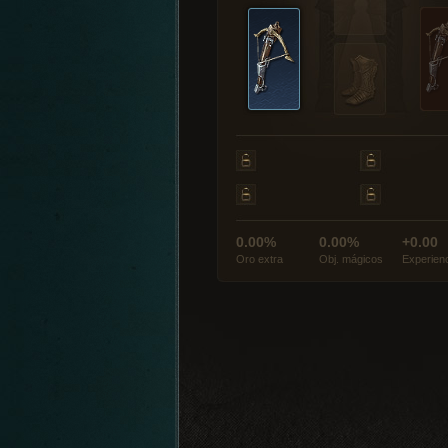
0.00%
0.00%
+0.00
Oro extra
Obj. mágicos
Experien