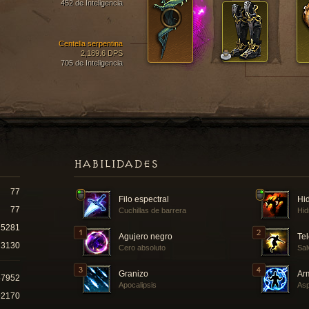
452 de Inteligencia
Centella serpentina
2,189.6 DPS
705 de Inteligencia
HABILIDADES
77
Filo espectral
Hi
77
Cuchillas de barrera
Hid
5281
Agujero negro
Tel
3130
Cero absoluto
Sal
Granizo
Ar
57952
Apocalipsis
Asp
92170