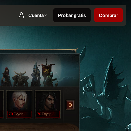
70
Evyoh
70
Evyqt
70
Evyuh
70
Evyuno
70