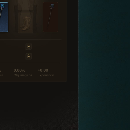
%
0.00%
+0.00
tra
Obj. mágicos
Experiencia