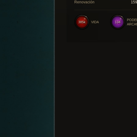
Renovación
15
PODE
385k
VIDA
134
ARCA