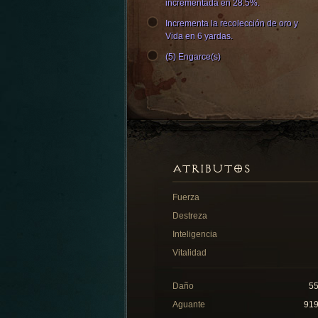
incrementada en 28.5%.
Incrementa la recolección de oro y
Vida en 6 yardas.
(5) Engarce(s)
ATRIBUTOS
Fuerza
Destreza
Inteligencia
Vitalidad
Daño
5
Aguante
91