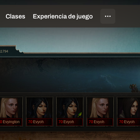
11794
0
Evyington
70
Evyoh
70
Evyoh
70
Evyoh
70
Evyoh