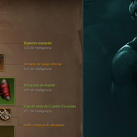
Espectro extractor
533 de Inteligencia
Amuleto de fuego infernal
641 de Inteligencia
Búsqueda de Aughild
444 de Inteligencia
Faja de seda del Capitán Escarlata
472 de Inteligencia
Anillo zodiacal de obsidiana