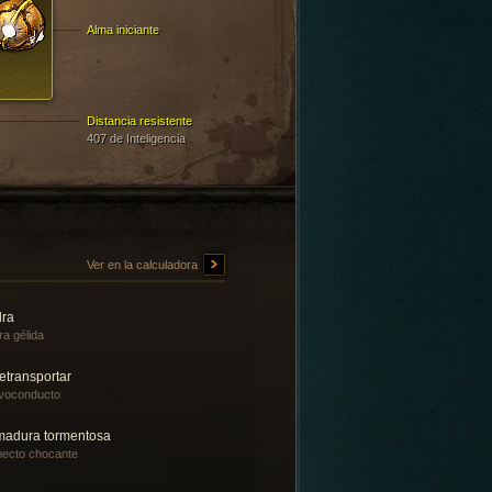
Alma iniciante
Distancia resistente
407 de Inteligencia
Ver en la calculadora
dra
ra gélida
etransportar
voconducto
madura tormentosa
ecto chocante