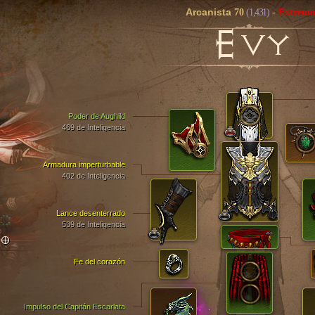
Arcanista
70
(1,431)
-
Extremo
E
VY
Poder de Aughild
469 de Inteligencia
Armadura imperturbable
402 de Inteligencia
Lance desenterrado
539 de Inteligencia
TO
Fe del corazón
Impulso del Capitán Escarlata