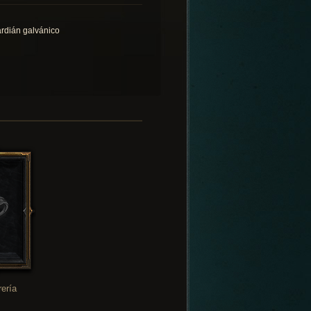
rdián galvánico
rería