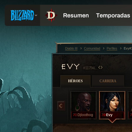
Diablo III
Comunidad
Perfiles
Evy#
EVY
#11794
HÉROES
CARRERA
70
Djloothog
70
Evy
7