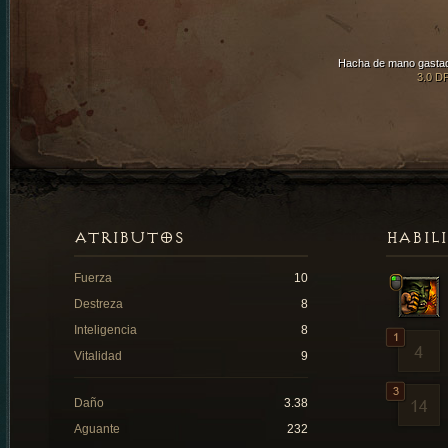
Hacha de mano gasta
3.0 D
ATRIBUTOS
HABIL
Fuerza
10
Destreza
8
Inteligencia
8
Vitalidad
9
Daño
3.38
Aguante
232