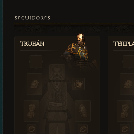
SEGUIDORES
Truhán
Templ