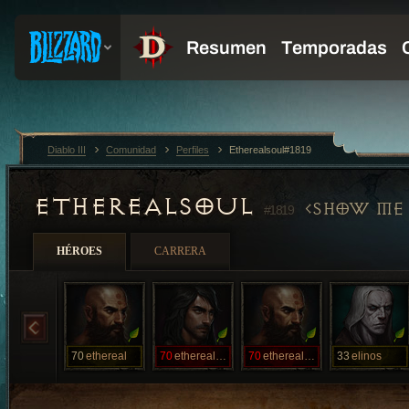
Diablo III
Comunidad
Perfiles
Etherealsoul#1819
ETHEREALSOUL
SHOW ME 
#1819
HÉROES
CARRERA
70
ethereal
70
etherealshot
70
etherealsoul
33
elinos