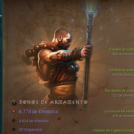
Espejos de justic
458 de Destre
Láminas de justic
494 de Destre
Bazubands de justic
717 de Destre
BONOS DE ARMAMENTO
6,774 de Destreza
La rosa de los vient
428 de Destre
4,614 de Vitalidad
(0) Engarce(s)
Impulso del Capitán Escarla