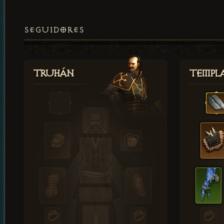
SEGUIDORES
Truhán
Templ