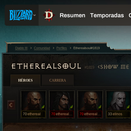
Diablo III
Comunidad
Perfiles
Etherealsoul#1819
ETHEREALSOUL
SHOW ME 
#1819
HÉROES
CARRERA
70
ethereal
70
etherealshot
70
etherealsoul
33
elinos