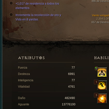
486 de Destre
+1,017 de resistencia a todos los
elementos
Incrementa la recolección de oro y
Viento vengad
2,354.1 D
Vida en 8 yardas.
657 de Destre
ATRIBUTOS
HABIL
Fuerza
77
Destreza
6991
Inteligencia
77
Vitalidad
4761
Daño
482490
Aguante
13776100