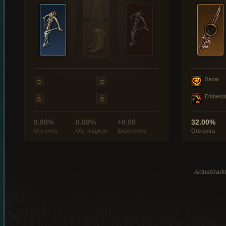
Sanar
Embesti
0.00%
0.00%
+0.00
32.00%
Oro extra
Obj. mágicos
Experiencia
Oro extra
Actualizado