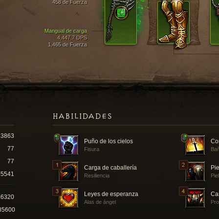
458 de Fuerza
Mangual de carga
4,447.7 DPS
1,465 de Fuerza
HABILIDADES
13863
Puño de los cielos
Co
77
Fisura
Bañ
77
Carga de caballería
Pie
5541
Resiliencia
Pie
Leyes de esperanza
Ca
66320
Alas de ángel
Pro
85600