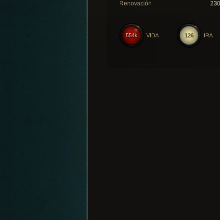
Renovación
23
554k
VIDA
126
IRA