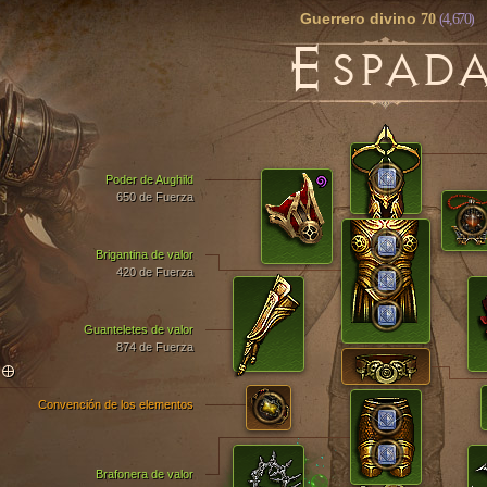
Guerrero divino
70
(4,670)
E
SPAD
Poder de Aughild
650 de Fuerza
Brigantina de valor
420 de Fuerza
Guanteletes de valor
874 de Fuerza
TO
Convención de los elementos
Brafonera de valor