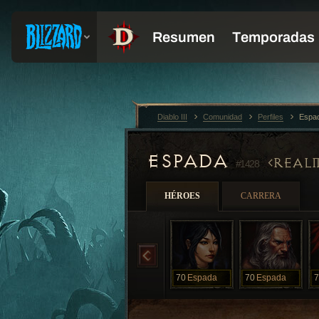
Diablo III
Comunidad
Perfiles
Espa
ESPADA
REAL
#1428
HÉROES
CARRERA
70
Espada
70
Espada
7