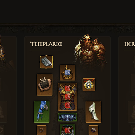
Templario
Her