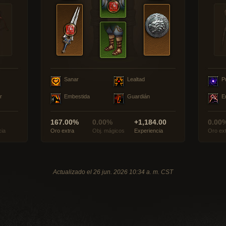
Sanar
Lealtad
P
r
Embestida
Guardián
E
167.00%
0.00%
+1,184.00
0.00
cia
Oro extra
Obj. mágicos
Experiencia
Oro ex
Actualizado el 26 jun. 2026 10:34 a. m. CST