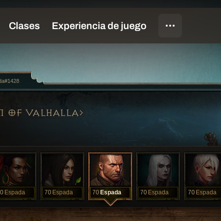
da#1428
M OF VALHALLA
0
Espada
70
Espada
70
Espada
70
Espada
70
Espada