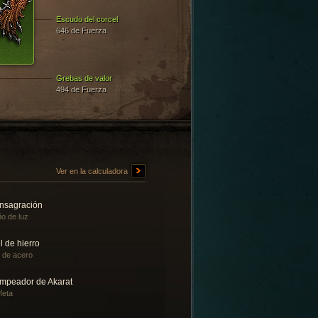
Escudo del corcel
646 de Fuerza
Grebas de valor
494 de Fuerza
Ver en la calculadora
nsagración
o de luz
l de hierro
l de acero
mpeador de Akarat
feta