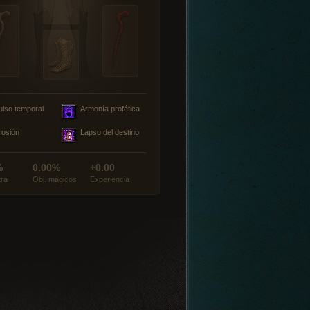
ulso temporal
Armonía profética
rosión
Lapso del destino
%
0.00%
+0.00
tra
Obj. mágicos
Experiencia