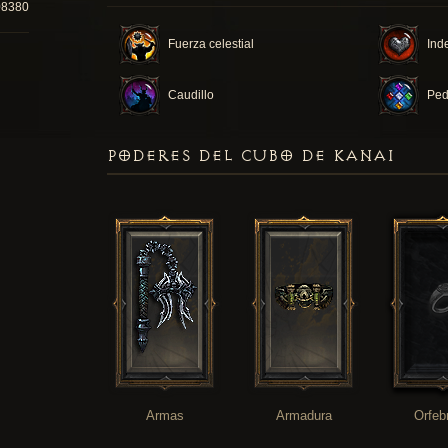
08380
Fuerza celestial
Inde
Caudillo
Ped
PODERES DEL CUBO DE KANAI
Armas
Armadura
Orfeb