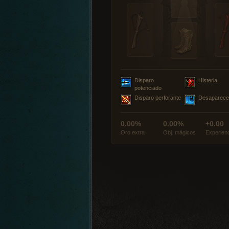
Disparo
Histeria
potenciado
Disparo perforante
Desaparece
0.00%
0.00%
+0.00
Oro extra
Obj. mágicos
Experien