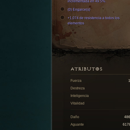
incrementada en 49.5%.
(0) Engarce(s)
+1,074 de resistencia a todos los
elementos
ATRIBUTOS
Fuerza
Destreza
Inteligencia
Vitalidad
Daño
48
Aguante
617