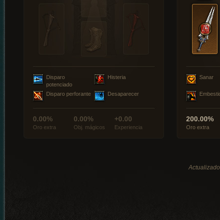
Disparo
Histeria
Sanar
potenciado
Disparo perforante
Desaparecer
Embesti
0.00%
0.00%
+0.00
200.00%
Oro extra
Obj. mágicos
Experiencia
Oro extra
Actualizado