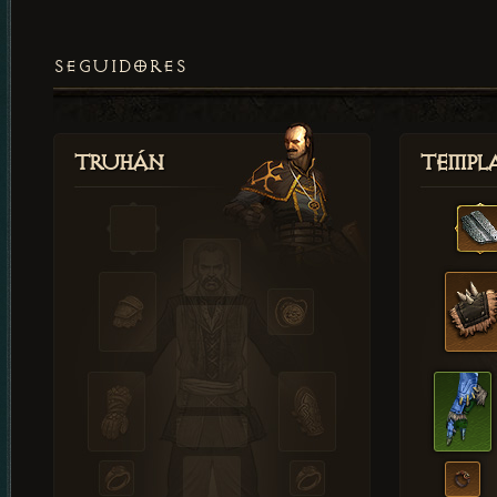
SEGUIDORES
Truhán
Templ