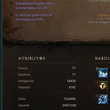
1,205 de Inteligenc
Probabilidad de golpe crítico
incrementada en 41.5%.
El daño por golpe crítico se
El gran vi
4,701.7 D
incrementa un 379%
1,465 de Inteligenc
ATRIBUTOS
HABIL
Fuerza
77
Destreza
77
Inteligencia
18430
Vitalidad
4742
Daño
7319490
Aguante
34972100