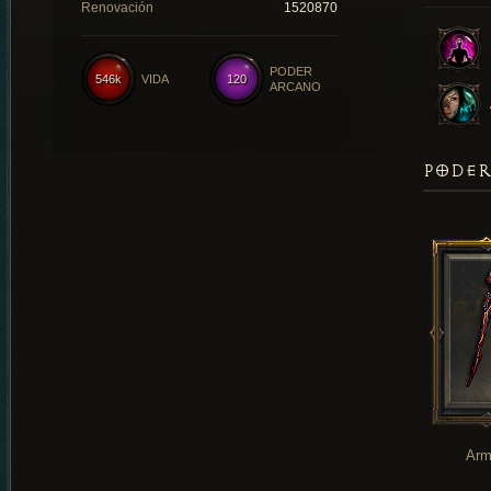
Renovación
1520870
PODER
546k
VIDA
120
ARCANO
PODER
Arm