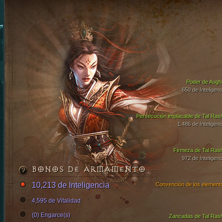
Poder de Aughi
650 de Inteligenc
Persecución implacable de Tal Ras
1,486 de Inteligenc
Firmeza de Tal Ras
972 de Inteligenc
BONOS DE ARMAMENTO
10,213 de Inteligencia
Convención de los element
4,595 de Vitalidad
(0) Engarce(s)
Zancadas de Tal Ras