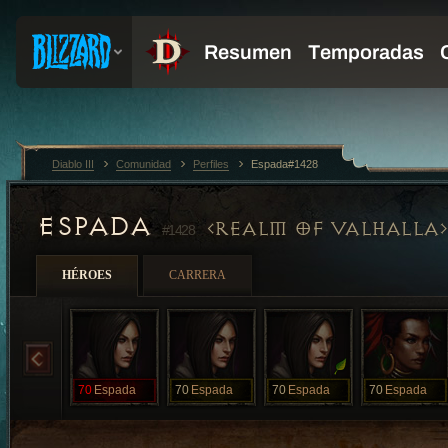
Diablo III
Comunidad
Perfiles
Espada#1428
ESPADA
REALM OF VALHALLA
#1428
HÉROES
CARRERA
70
Espada
70
Espada
70
Espada
70
Espada