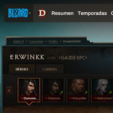
Diablo III
Comunidad
Perfiles
Erwinkk#1992
ERWINKK
GAMESPC
#1992
HÉROES
CARRERA
70
Damonenjager
70
Damonenjager
70
Kreuzritter
70
Nekromant