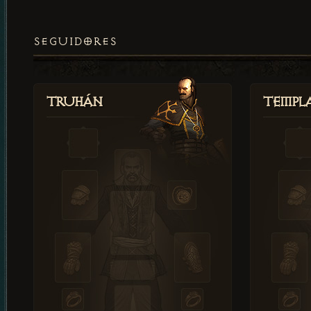
SEGUIDORES
Truhán
Templ