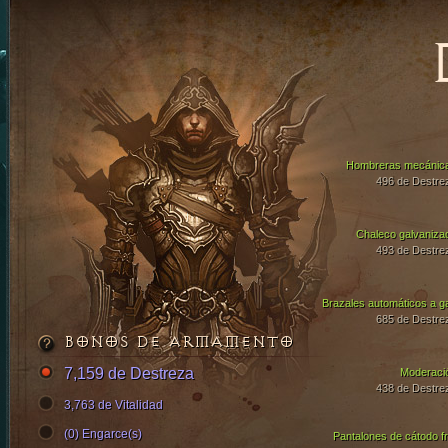
Hombreras mecánic
496 de Destre
Chaleco galvaniza
493 de Destre
Brazales automáticos a g
685 de Destre
BONOS DE ARMAMENTO
7,159 de Destreza
Moderaci
438 de Destre
3,763 de Vitalidad
(0) Engarce(s)
Pantalones de cátodo fr