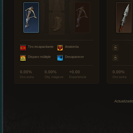
Tiro incapacitante
Anatomía
Disparo múltiple
Desaparecer
0.00%
0.00%
+0.00
0.00%
Oro extra
Obj. mágicos
Experiencia
Oro extra
Actualizado