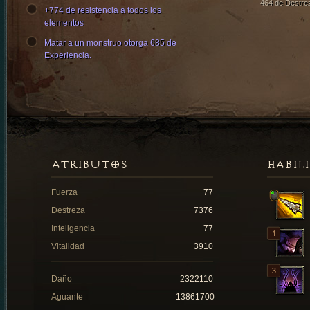
464 de Destre
+774 de resistencia a todos los
elementos
Matar a un monstruo otorga 685 de
Experiencia.
ATRIBUTOS
HABIL
Fuerza
77
Destreza
7376
Inteligencia
77
Vitalidad
3910
Daño
2322110
Aguante
13861700