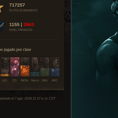
717257
ELITES ELIMINADOS
1155 |
2663
NIVEL PARAGÓN
o jugado por clase
GD.
CD.
MON.
Necro
SAN.
ARC.
alizado el 7 ago. 2026 11:37 a. m. CST