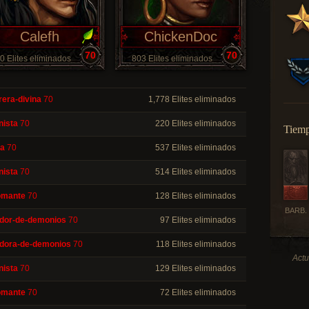
Calefh
ChickenDoc
70
70
0 Elites eliminados
803 Elites eliminados
rera-divina
70
1,778 Elites eliminados
nista
70
220 Elites eliminados
Tiemp
a
70
537 Elites eliminados
nista
70
514 Elites eliminados
omante
70
128 Elites eliminados
BARB.
dor-de-demonios
70
97 Elites eliminados
dora-de-demonios
70
118 Elites eliminados
Actu
nista
70
129 Elites eliminados
omante
70
72 Elites eliminados