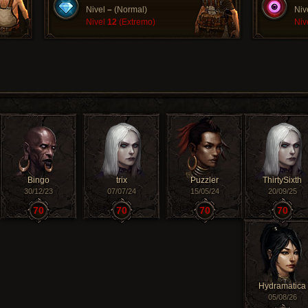
Nivel
–
(Normal)
Niv
Nivel
12
(Extremo)
Niv
Bingo
trix
Puzzler
ThirtySixth
30/12/23
07/07/24
15/05/24
20/09/25
70
70
70
70
Hydramatica
05/08/26