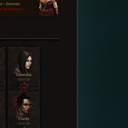
el
–
(Normal)
el
12
(Extremo)
Daneisha
05/07/26
70
Clucky
21/07/26