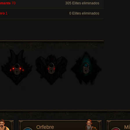
omante
70
305 Elites eliminados
ero
1
0 Elites eliminados
Orfebre
Mí