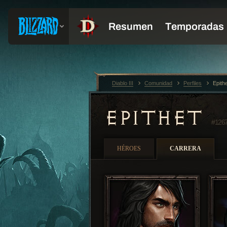
Diablo III
Comunidad
Perfiles
Epith
EPITHET
#126
HÉROES
CARRERA