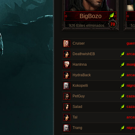
BigBozo
70
926 Elites eliminados
51
Cruiser
guer
DeathwishEB
arca
HanInna
monj
HydraBack
arca
Kokopelli
nigr
PetGuy
caza
Salad
caza
Tal
arca
Trang
nigr