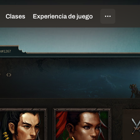
et#1267
7