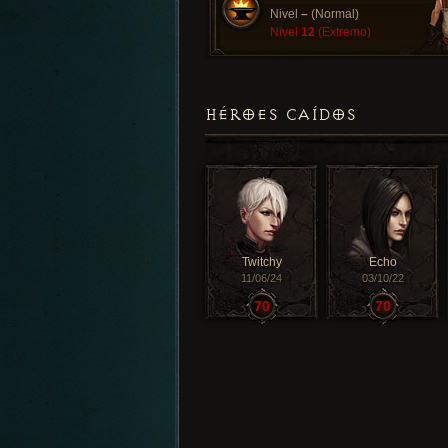
Nivel
–
(Normal)
Nivel
12
(Extremo)
HÉROES CAÍDOS
Twitchy
Echo
11/06/24
03/10/22
70
70