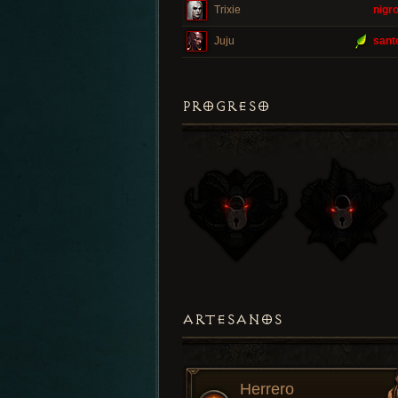
Trixie
nigr
Juju
sant
PROGRESO
ARTESANOS
Herrero