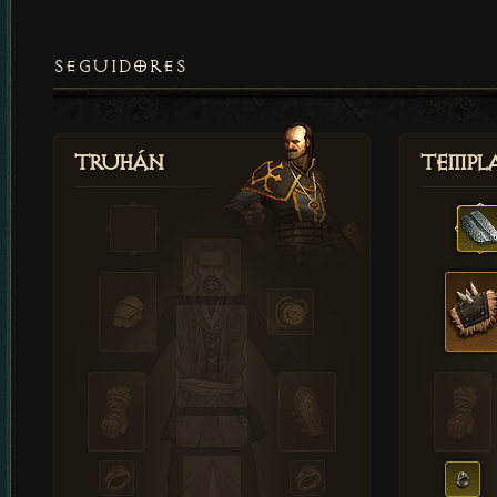
SEGUIDORES
Truhán
Templ