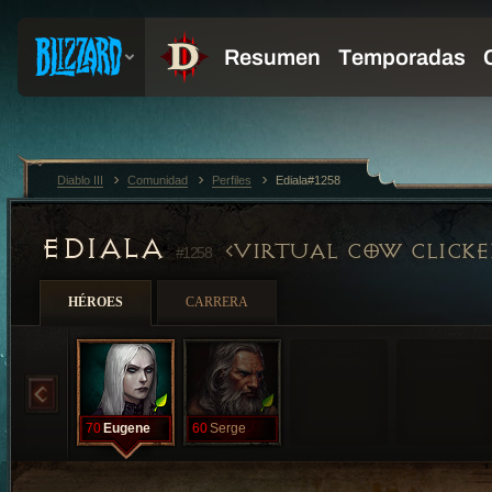
Diablo III
Comunidad
Perfiles
Ediala#1258
EDIALA
VIRTUAL COW CLICKE
#1258
HÉROES
CARRERA
70
Eugene
60
Serge