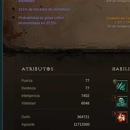
elementos
409 de Inteligenc
161% de oro extra de monstruos.
Probabilidad de golpe crítico
Guadaña del Cic
2,161.2 D
incrementada en 35.5%.
731 de Inteligenc
ATRIBUTOS
HABIL
Fuerza
77
Destreza
77
Inteligencia
7402
Vitalidad
6048
Daño
364721
Aguante
11713300