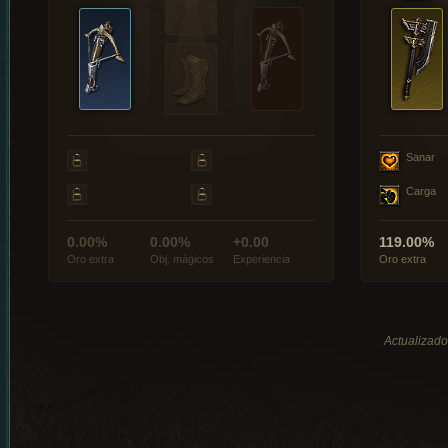
Sanar
Carga
0.00%
0.00%
+0.00
119.00%
Oro extra
Obj. mágicos
Experiencia
Oro extra
Actualizado