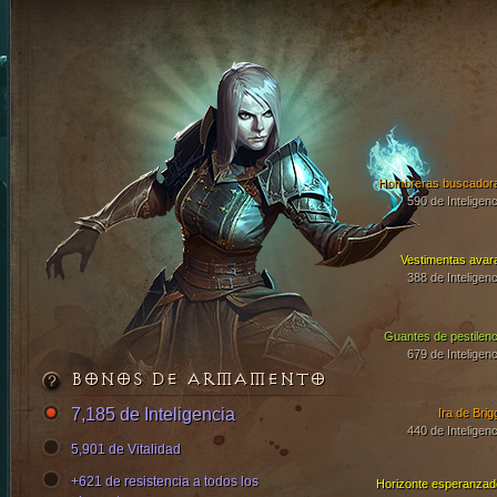
Hombreras buscador
590 de Inteligenc
Vestimentas avar
388 de Inteligenc
Guantes de pestilenc
679 de Inteligenc
BONOS DE ARMAMENTO
7,185 de Inteligencia
Ira de Brig
440 de Inteligenc
5,901 de Vitalidad
+621 de resistencia a todos los
Horizonte esperanzad