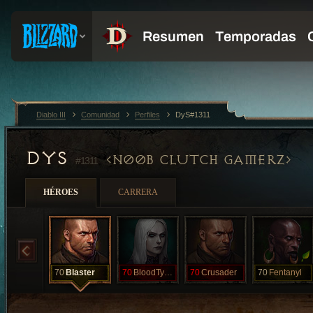
Diablo III
Comunidad
Perfiles
DyS#1311
DYS
N00B CLUTCH GAMERZ
#1311
HÉROES
CARRERA
70
Blaster
70
BloodTyphoon
70
Crusader
70
Fentanyl