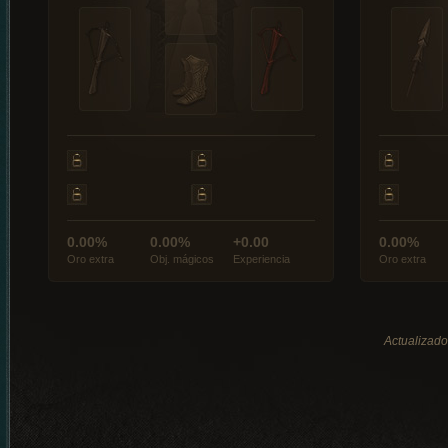
0.00%
0.00%
+0.00
0.00%
Oro extra
Obj. mágicos
Experiencia
Oro extra
Actualizado