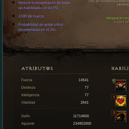
+281 de resistencia a todos l
Reduce la recuperación de todas
element
las habilidades un 44.5%.
3,595 de Fuerza
Mangual de car
4,759.1 D
Probabilidad de golpe crítico
incrementada en 41.5%.
ATRIBUTOS
HABIL
Fuerza
14541
Destreza
77
Inteligencia
77
Vitalidad
2641
Daño
11714600
Aguante
234952000