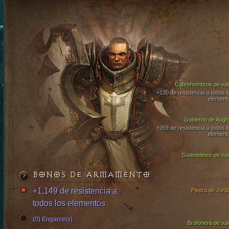
Cubrehombros de val
+130 de resistencia a todos l
element
Gobierno de Aughi
+359 de resistencia a todos l
element
Guanteletes de val
BONOS DE ARMAMENTO
+1,149 de resistencia a
Piedra de Jord
todos los elementos
(0) Engarce(s)
Brafonera de val