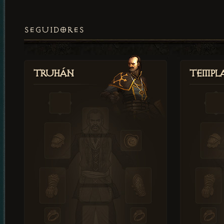
SEGUIDORES
Truhán
Templ