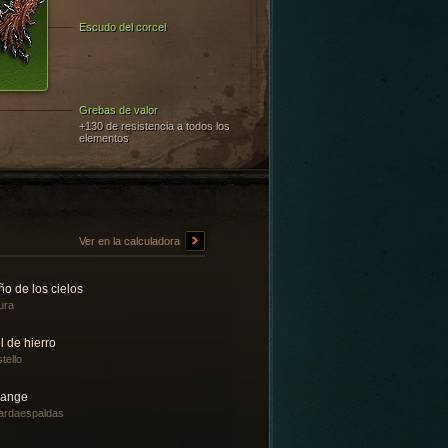
Escudo del corcel
Grebas de valor
+130 de resistencia a todos los
elementos
Ver en la calculadora
o de los cielos
ura
l de hierro
tello
lange
ardaespaldas