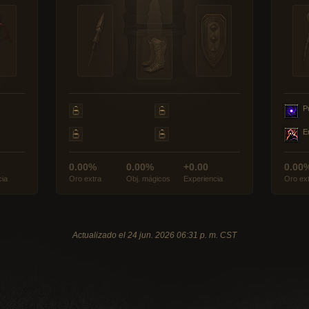
P
E
0.00%
0.00%
+0.00
0.00
cia
Oro extra
Obj. mágicos
Experiencia
Oro ex
Actualizado el 24 jun. 2026 06:31 p. m. CST