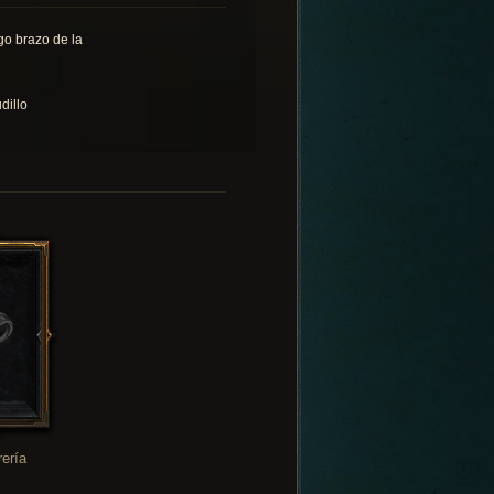
go brazo de la
dillo
rería