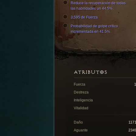
Reduce la recuperación de todas
las habilidades un 44.5%.
3,595 de Fuerza
Probabilidad de golpe crítico
incrementada en 41.5%.
ATRIBUTOS
Fuerza
Destreza
Inteligencia
Vitalidad
Daño
117
Aguante
234