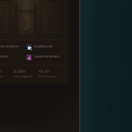
ulso temporal
Amplificación
rosión
Lapso del destino
%
0.00%
+0.00
tra
Obj. mágicos
Experiencia