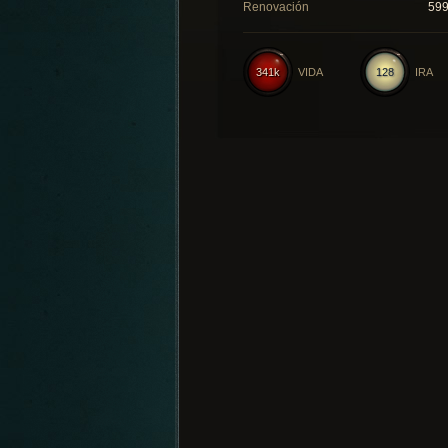
Renovación
59
341k
VIDA
128
IRA