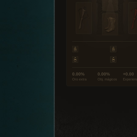
0.00%
0.00%
+0.00
Oro extra
Obj. mágicos
Experien