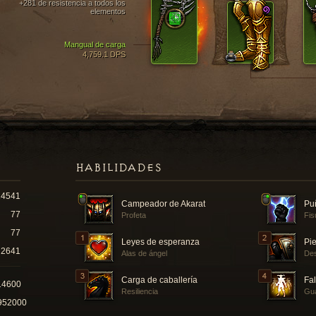
+281 de resistencia a todos los
elementos
Mangual de carga
4,759.1 DPS
HABILIDADES
14541
Campeador de Akarat
Puñ
77
Profeta
Fis
77
Leyes de esperanza
Pie
2641
Alas de ángel
Des
Carga de caballería
Fa
14600
Resiliencia
Gu
952000