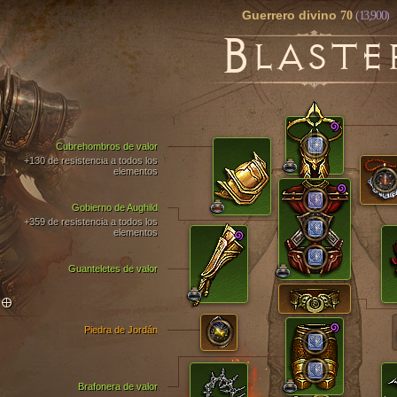
Guerrero divino
70
(13,900)
B
LASTE
Cubrehombros de valor
+130 de resistencia a todos los
elementos
Gobierno de Aughild
+359 de resistencia a todos los
elementos
Guanteletes de valor
TO
Piedra de Jordán
Brafonera de valor