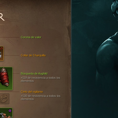
R
Corona de valor
Collar de Charquilla
Búsqueda de Aughild
+119 de resistencia a todos los
elementos
Cinto del vigilante
+130 de resistencia a todos los
elementos