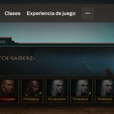
1311
TCH GAMERZ
0
Crusader
70
Fentanyl
70
LanceAlot
70
NeedLer
70
Nekroma