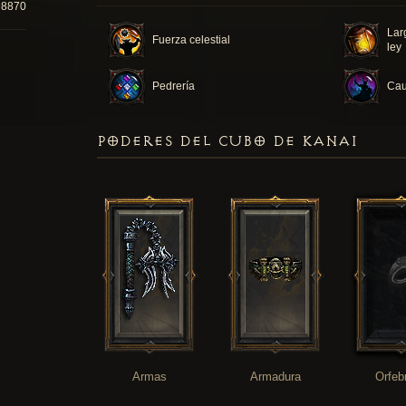
98870
Lar
Fuerza celestial
ley
Pedrería
Cau
PODERES DEL CUBO DE KANAI
Armas
Armadura
Orfeb