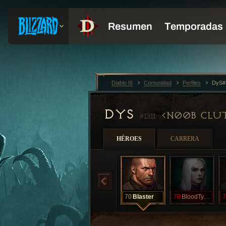
Diablo III
Comunidad
Perfiles
DyS#
DYS
N00B CLU
#1311
HÉROES
CARRERA
70
Blaster
70
BloodTyphoon
7