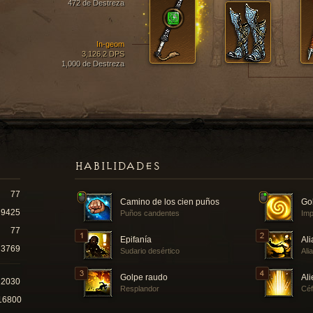
472 de Destreza
In-geom
3,126.2 DPS
1,000 de Destreza
HABILIDADES
77
Camino de los cien puños
Gol
9425
Puños candentes
Imp
77
Epifanía
Ali
3769
Sudario desértico
Ali
Golpe raudo
Ali
22030
Resplandor
Céf
16800