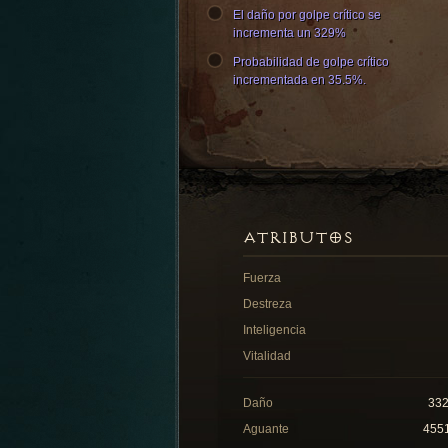
El daño por golpe crítico se
incrementa un 329%
Probabilidad de golpe crítico
incrementada en 35.5%.
ATRIBUTOS
Fuerza
Destreza
Inteligencia
Vitalidad
Daño
33
Aguante
455