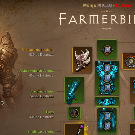
Monja
70
(6,188)
-
Extremo
F
ARMERBI
Soliloquio de Lefebvre
615 de Destreza
Vasta extensión de Inna
457 de Destreza
Sujeción de Inna
741 de Destreza
TO
Foco
434 de Destreza
Templanza de Inna