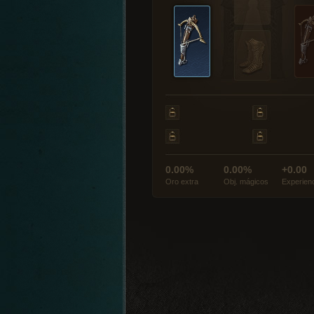
0.00%
0.00%
+0.00
Oro extra
Obj. mágicos
Experien