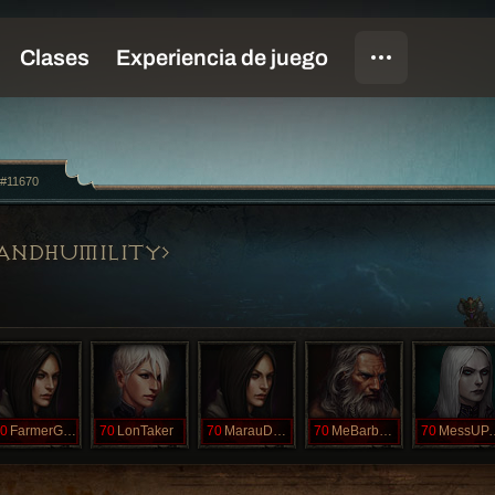
#11670
ANDHUMILITY
0
FarmerGetSom
70
LonTaker
70
MarauDers
70
MeBarbMeStom
70
MessU