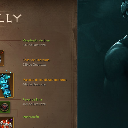
LLY
Resplandor de Inna
637 de Destreza
Collar de Charquilla
939 de Destreza
Manicas de los dioses menores
444 de Destreza
Favor de Inna
469 de Destreza
Moderación