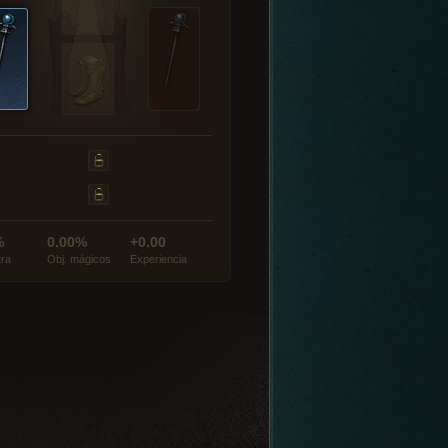
%
0.00%
+0.00
tra
Obj. mágicos
Experiencia