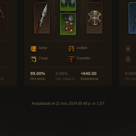
Sanar
Lealtad
Carga
Guardián
99.00%
0.00%
+640.00
0.00
cia
Oro extra
Obj. mágicos
Experiencia
Oro ex
Actualizado el 21 nov. 2024 05:48 p. m. CST