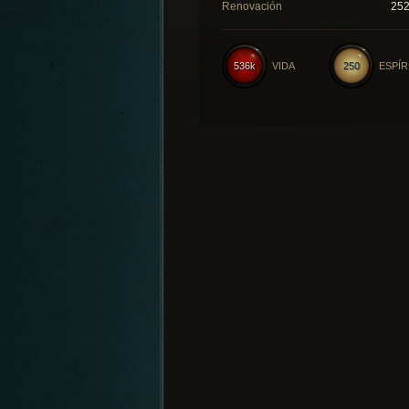
Renovación
25
536k
VIDA
250
ESPÍR