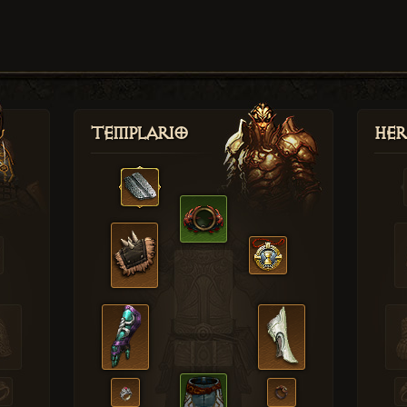
Templario
Her