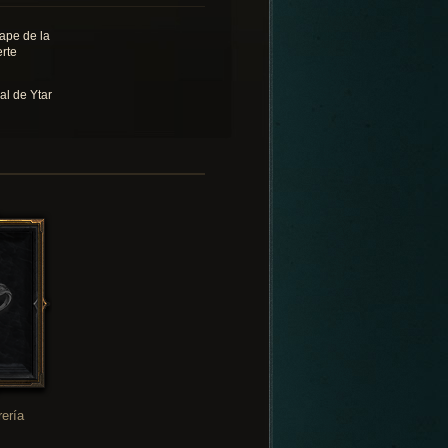
ape de la
rte
al de Ytar
rería