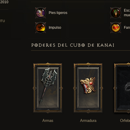
22010
Esc
Pies ligeros
mue
ITU
Impulso
Fan
PODERES DEL CUBO DE KANAI
Armas
Armadura
Orfeb