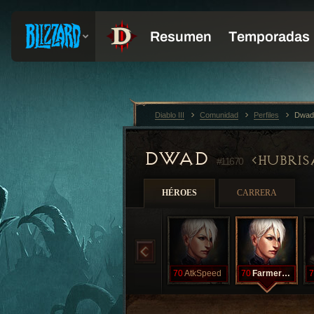
Diablo III
Comunidad
Perfiles
Dwad
DWAD
HUBRIS
#11670
HÉROES
CARRERA
70
AtkSpeed
70
FarmerBilly
7