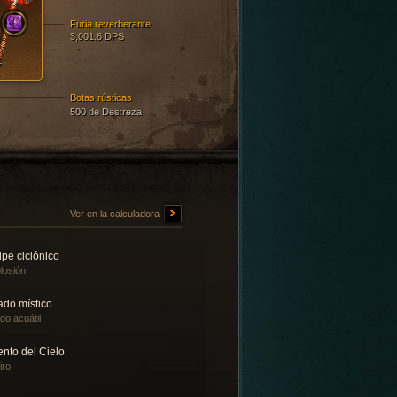
Furia reverberante
3,001.6 DPS
Botas rústicas
500 de Destreza
Ver en la calculadora
pe ciclónico
losión
ado místico
ado acuátil
ento del Cielo
iro