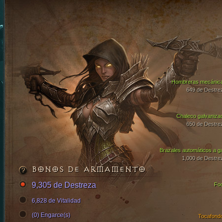
Hombreras mecánic
649 de Destre
Chaleco galvaniza
650 de Destre
Brazales automáticos a g
1,000 de Destre
BONOS DE ARMAMENTO
9,305 de Destreza
Fo
6,828 de Vitalidad
(0) Engarce(s)
Tocafond