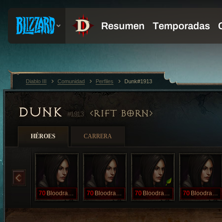
Diablo III
Comunidad
Perfiles
Dunk#1913
DUNK
RIFT BORN
#1913
HÉROES
CARRERA
70
Bloodrayne
70
Bloodrayne
70
Bloodrayne
70
Bloodrayne