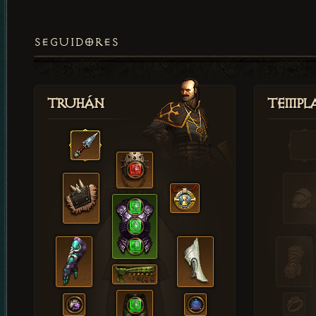
SEGUIDORES
Truhán
Templ