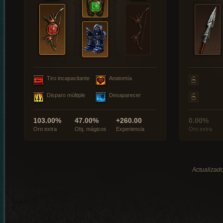
Tiro incapacitante
Anatomía
Disparo múltiple
Desaparecer
103.00%
47.00%
+260.00
0.00%
Oro extra
Obj. mágicos
Experiencia
Oro extra
Actualizado