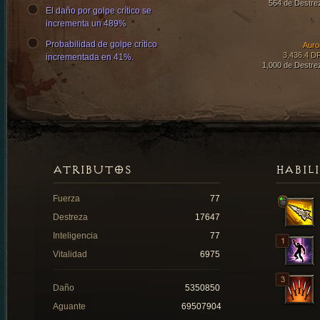
564 de Destre
El daño por golpe crítico se
incrementa un 489%
Probabilidad de golpe crítico
Auro
3,436.4 D
incrementada en 41%.
1,000 de Destre
ATRIBUTOS
HABIL
Fuerza
77
Destreza
17647
Inteligencia
77
Vitalidad
6975
Daño
5350850
Aguante
69507904