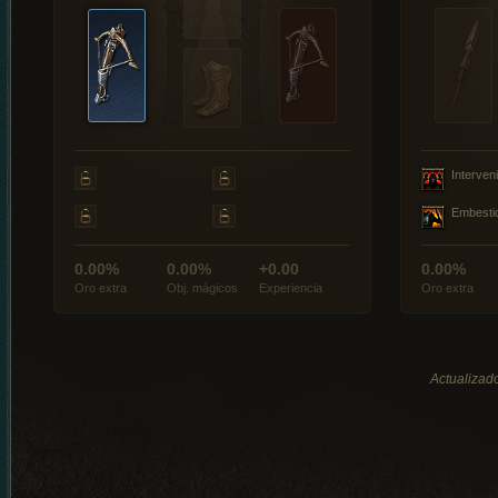
Interveni
Embesti
0.00%
0.00%
+0.00
0.00%
Oro extra
Obj. mágicos
Experiencia
Oro extra
Actualizado