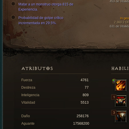
453 de Vitalid
Matar a un monstruo otorga 815 de
Experiencia.
Probabilidad de golpe crítico
In-ge
2,360.2 D
incrementada en 29.5%.
631 de Vitalid
ATRIBUTOS
HABIL
Fuerza
4761
Destreza
77
Inteligencia
809
Vitalidad
5513
Daño
258176
Aguante
17568200