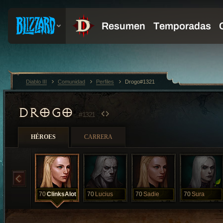
Diablo III
Comunidad
Perfiles
Drogo#1321
DROGO
#1321
HÉROES
CARRERA
70
ClinksAlot
70
Lucius
70
Sadie
70
Sura