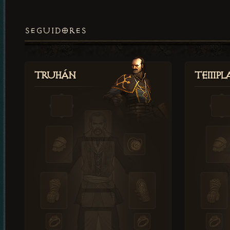
SEGUIDORES
Truhán
Templ