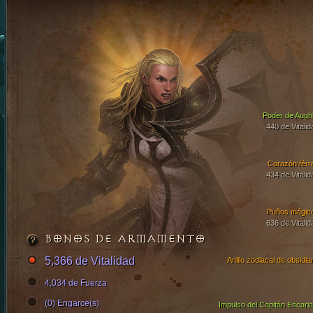
Poder de Aughi
440 de Vitalid
Corazón férr
434 de Vitalid
Puños mágic
636 de Vitalid
BONOS DE ARMAMENTO
5,366 de Vitalidad
Anillo zodiacal de obsidia
4,034 de Fuerza
(0) Engarce(s)
Impulso del Capitán Escarla