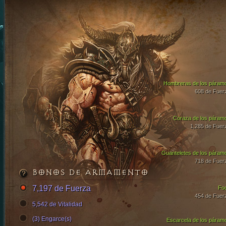
Hombreras de los páram
608 de Fuer
Coraza de los páram
1,285 de Fuer
Guanteletes de los páram
718 de Fuer
BONOS DE ARMAMENTO
7,197 de Fuerza
Fo
454 de Fuer
5,542 de Vitalidad
(3) Engarce(s)
Escarcela de los páram