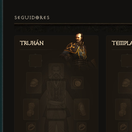
SEGUIDORES
Truhán
Templ