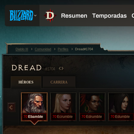
Diablo III
Comunidad
Perfiles
Dread#1704
DREAD
#1704
HÉROES
CARRERA
70
Ebamble
70
Ecrumble
70
Edrumble
70
Edumble