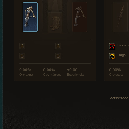
Interveni
Carga
0.00%
0.00%
+0.00
0.00%
Oro extra
Obj. mágicos
Experiencia
Oro extra
Actualizado