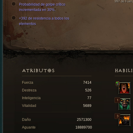
997 de Fuer
Probabilidad de golpe crítico
incrementada en 30%.
+392 de resistencia a todos los
elementos
ATRIBUTOS
HABIL
Fuerza
7414
Destreza
526
Inteligencia
77
Vitalidad
5689
Daño
2571300
Aguante
18889700