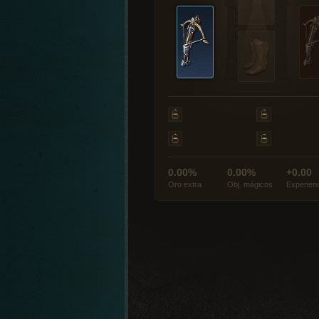
0.00%
0.00%
+0.00
Oro extra
Obj. mágicos
Experien