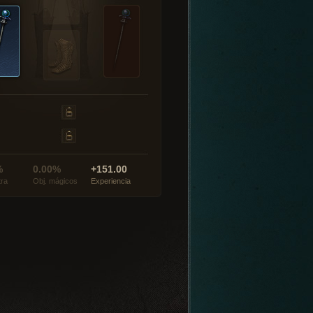
%
0.00%
+151.00
tra
Obj. mágicos
Experiencia