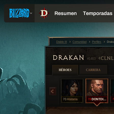
Diablo III
Comunidad
Perfiles
Drak
DRAKAN
CLNL
#1483
HÉROES
CARRERA
70
Alataria
70
DONTDIEONME
7