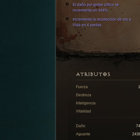
El daño por golpe crítico se
incrementa un 344%
Incrementa la recolección de oro y
Vida en 4 yardas.
ATRIBUTOS
Fuerza
Destreza
Inteligencia
Vitalidad
Daño
7
Aguante
243