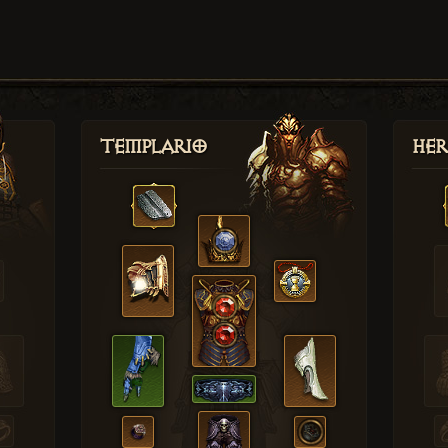
Templario
Her