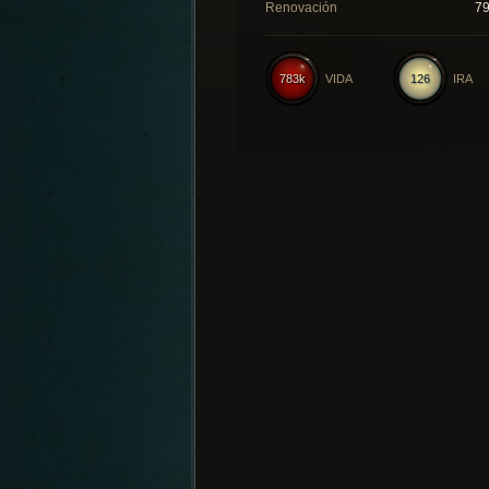
Renovación
7
783k
VIDA
126
IRA