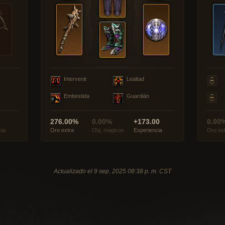
Intervenir
Lealtad
Embestida
Guardián
276.00%
0.00%
+173.00
0.00
cia
Oro extra
Obj. mágicos
Experiencia
Oro ex
Actualizado el 9 sep. 2025 08:38 p. m. CST