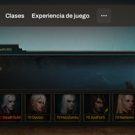
an#1483
0
DeathToAll
70
Gyotzo
70
HeyZomby
70
JustForSets
70
Narlenni