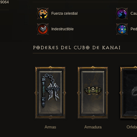
99064
Fuerza celestial
Cau
Indestructible
Ped
PODERES DEL CUBO DE KANAI
Armas
Armadura
Orfeb