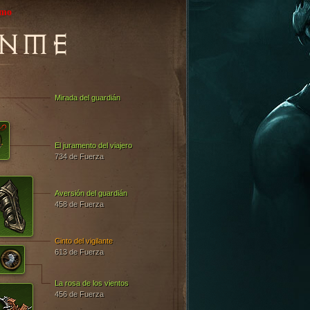
emo
NME
Mirada del guardián
El juramento del viajero
734 de Fuerza
Aversión del guardián
458 de Fuerza
Cinto del vigilante
613 de Fuerza
La rosa de los vientos
456 de Fuerza