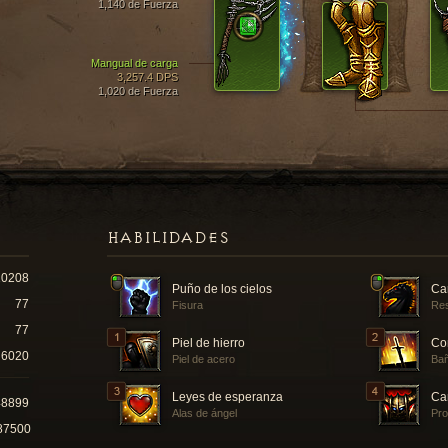
1,140 de Fuerza
Mangual de carga
3,257.4 DPS
1,020 de Fuerza
HABILIDADES
10208
Puño de los cielos
Ca
77
Fisura
Res
77
Piel de hierro
Co
6020
Piel de acero
Bañ
Leyes de esperanza
Ca
48899
Alas de ángel
Pro
87500