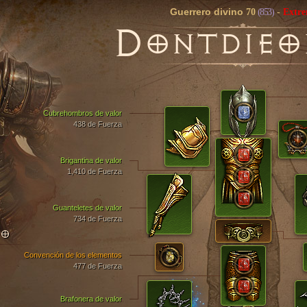
Guerrero divino
70
(853)
-
Extr
D
ONTDIEO
Cubrehombros de valor
438 de Fuerza
Brigantina de valor
1,410 de Fuerza
Guanteletes de valor
734 de Fuerza
TO
Convención de los elementos
477 de Fuerza
Brafonera de valor