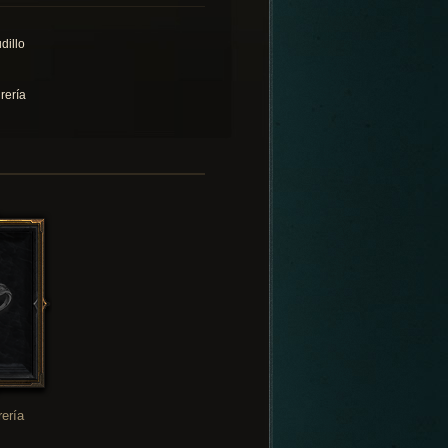
dillo
rería
rería