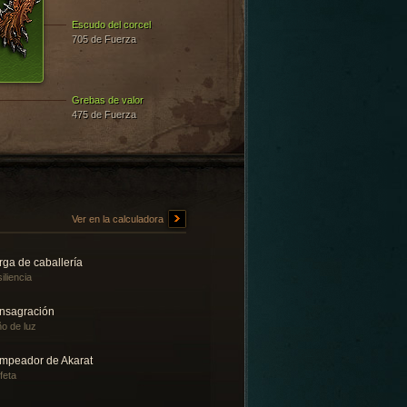
Escudo del corcel
705 de Fuerza
Grebas de valor
475 de Fuerza
Ver en la calculadora
rga de caballería
iliencia
nsagración
o de luz
mpeador de Akarat
feta