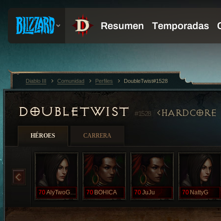
Diablo III
Comunidad
Perfiles
DoubleTwist#1528
DOUBLETWIST
HARDCORE
#1528
HÉROES
CARRERA
70
AlyTwoGuns
70
BOHICA
70
JuJu
70
NattyG