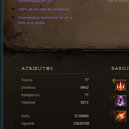
incrementada en 51%.
640 de Destre
249% de oro extra de monstruos.
Incrementa la recolección de oro y
Vida en 6 yardas.
ATRIBUTOS
HABIL
Fuerza
77
Destreza
8842
Inteligencia
77
Vitalidad
5071
Daño
5730880
Aguante
23833700