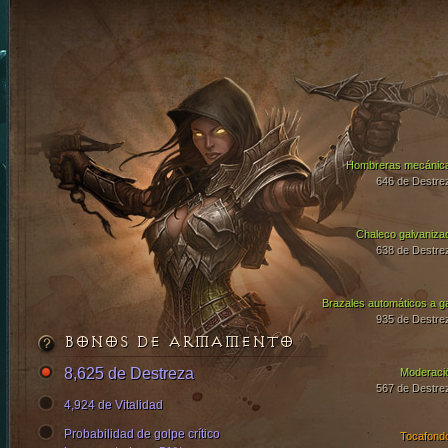
Hombreras mecánic
646 de Destre
Chaleco galvaniza
638 de Destre
Brazales automáticos a g
935 de Destre
BONOS DE ARMAMENTO
8,625 de Destreza
Moderaci
567 de Destre
4,924 de Vitalidad
Probabilidad de golpe crítico
Tocafond