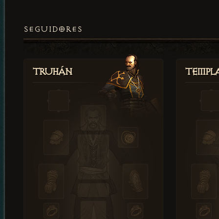
SEGUIDORES
Truhán
Templ