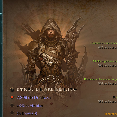
Hombreras mecánic
432 de Destre
Chaleco galvaniza
591 de Destre
Brazales automáticos a g
934 de Destre
BONOS DE ARMAMENTO
7,209 de Destreza
Fo
558 de Destre
4,042 de Vitalidad
(0) Engarce(s)
Tocafond