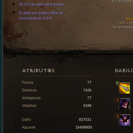
472 de Destre
20,223 de daño de Espinas
El daño por golpe crítico se
incrementa un 311%
Auro
2,532.1 D
732 de Destre
ATRIBUTOS
HABIL
Fuerza
77
Destreza
7426
Inteligencia
77
Vitalidad
4189
Daño
837531
Aguante
16499800