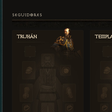
SEGUIDORES
Truhán
Templ