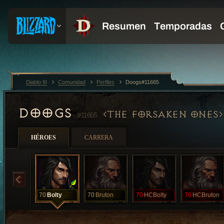
Diablo III
Comunidad
Perfiles
Doogs#11665
DOOGS
THE FORSAKEN ONES
#11665
HÉROES
CARRERA
70
Bolty
70
Bruton
70
HCBolty
70
HCBruton