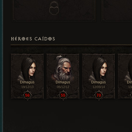
HÉROES CAÍDOS
Dimagus
Dimagus
Dimagus
Di
19/12/13
05/12/12
12/09/14
13
56
55
70