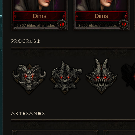
Dims
Dims
70
70
2,367 Elites eliminados
3,550 Elites eliminados
PROGRESO
ARTESANOS