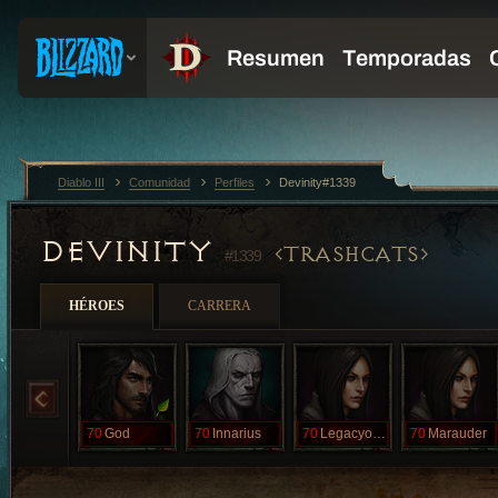
Diablo III
Comunidad
Perfiles
Devinity#1339
DEVINITY
TRASHCATS
#1339
HÉROES
CARRERA
70
God
70
Innarius
70
LegacyoDream
70
Marauder