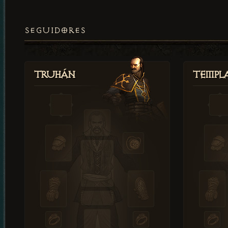
SEGUIDORES
Truhán
Templ