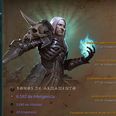
Manto de vigilia mortuor
421 de Inteligenc
Coraza de Aqui
417 de Inteligenc
Guanteletes Moribund
877 de Inteligenc
BONOS DE ARMAMENTO
6,592 de Inteligencia
Sentencia de Krysb
416 de Inteligenc
5,085 de Vitalidad
(0) Engarce(s)
Pantal