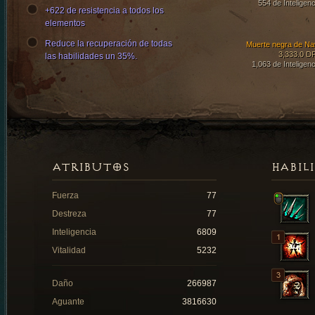
554 de Inteligenc
+622 de resistencia a todos los
elementos
Reduce la recuperación de todas
Muerte negra de Na
3,333.0 D
las habilidades un 35%.
1,063 de Inteligenc
ATRIBUTOS
HABIL
Fuerza
77
Destreza
77
Inteligencia
6809
Vitalidad
5232
Daño
266987
Aguante
3816630