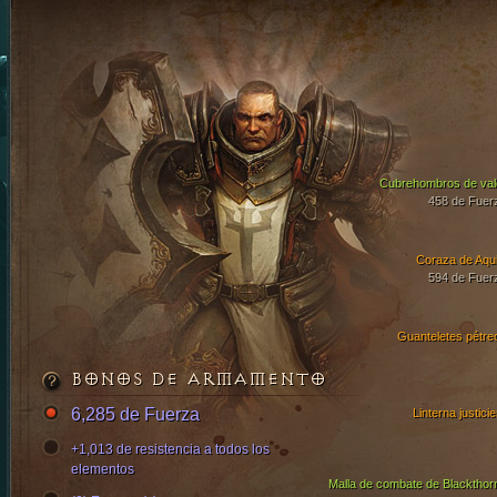
Cubrehombros de val
458 de Fuer
Coraza de Aqui
594 de Fuer
Guanteletes pétre
BONOS DE ARMAMENTO
6,285 de Fuerza
Linterna justici
+1,013 de resistencia a todos los
elementos
Malla de combate de Blackthor