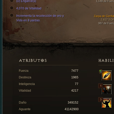
(0) Engarce(s)
1,148 de Fuer
4,070 de Vitalidad
Incrementa la recolección de oro y
Zarpa de Gerifal
2,617.3 D
Vida en 8 yardas.
987 de Fuer
ATRIBUTOS
HABIL
Fuerza
7477
Destreza
1965
Inteligencia
77
Vitalidad
4217
Daño
349152
Aguante
41142900