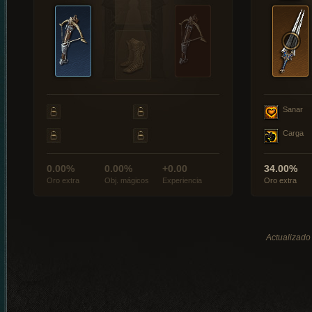
Sanar
Carga
0.00%
0.00%
+0.00
34.00%
Oro extra
Obj. mágicos
Experiencia
Oro extra
Actualizado