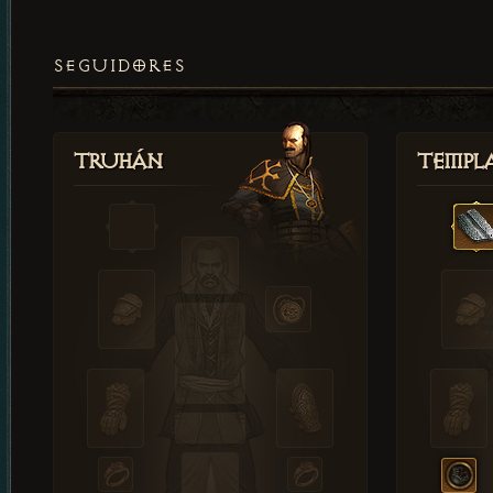
SEGUIDORES
Truhán
Templ