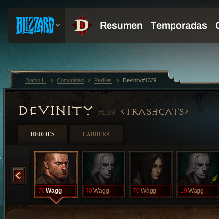
Diablo III
Comunidad
Perfiles
Devinity#1339
DEVINITY
TRASHCATS
#1339
HÉROES
CARRERA
Wagg
70
Wagg
70
Wagg
70
Wagg
19
Wagg