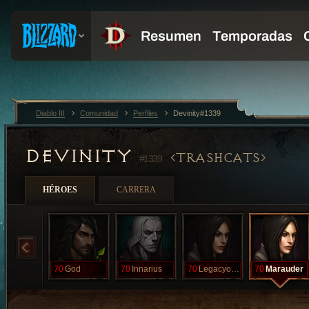
Diablo III
Comunidad
Perfiles
Devinity#1339
DEVINITY
TRASHCATS
#1339
HÉROES
CARRERA
70
God
70
Innarius
70
LegacyoDream
70
Marauder