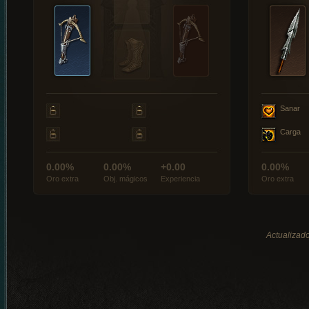
Sanar
Carga
0.00%
0.00%
+0.00
0.00%
Oro extra
Obj. mágicos
Experiencia
Oro extra
Actualizado