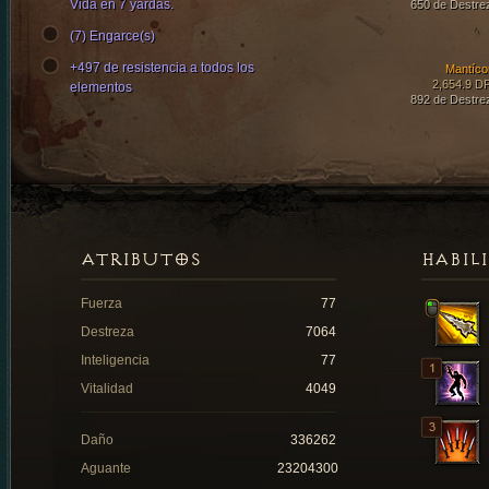
Vida en 7 yardas.
650 de Destre
(7) Engarce(s)
+497 de resistencia a todos los
Mantíco
2,654.9 D
elementos
892 de Destre
ATRIBUTOS
HABIL
Fuerza
77
Destreza
7064
Inteligencia
77
Vitalidad
4049
Daño
336262
Aguante
23204300