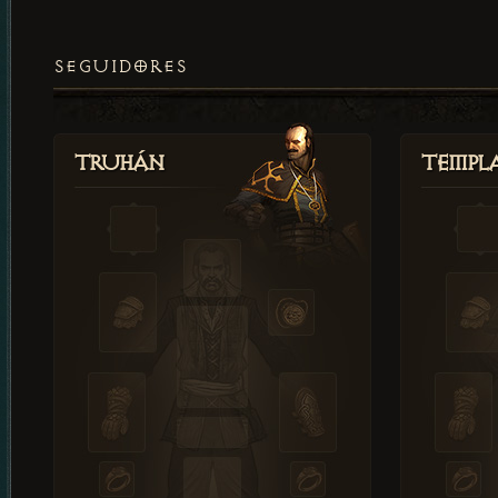
SEGUIDORES
Truhán
Templ