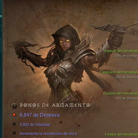
Espinas del merodead
640 de Destre
Caparazón del merodead
650 de Destre
Guantes del merodead
826 de Destre
BONOS DE ARMAMENTO
6,847 de Destreza
3,902 de Vitalidad
Incrementa la recolección de oro y
Fundas del merodead