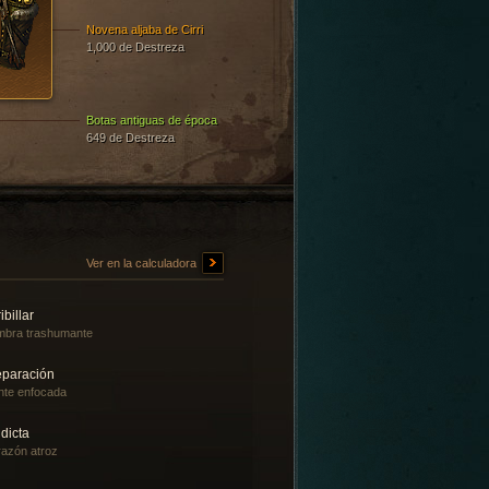
Novena aljaba de Cirri
1,000 de Destreza
Botas antiguas de época
649 de Destreza
Ver en la calculadora
ibillar
bra trashumante
eparación
te enfocada
dicta
azón atroz