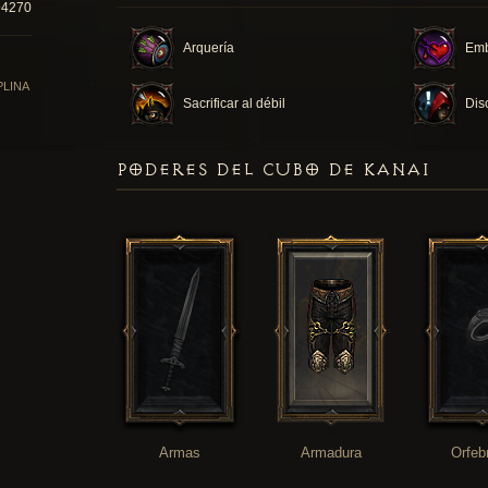
94270
Arquería
Em
PLINA
Sacrificar al débil
Dis
PODERES DEL CUBO DE KANAI
Armas
Armadura
Orfeb