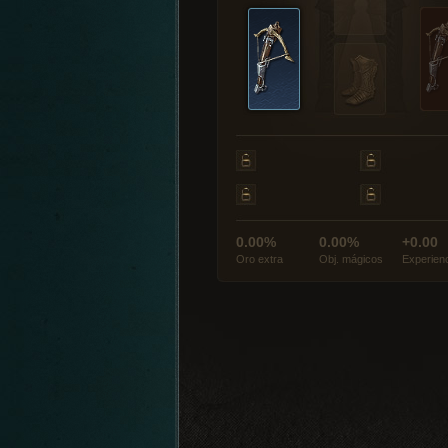
0.00%
0.00%
+0.00
Oro extra
Obj. mágicos
Experien