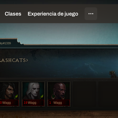
ity#1339
RASHCATS
0
Wagg
19
Wagg
1
Wagg