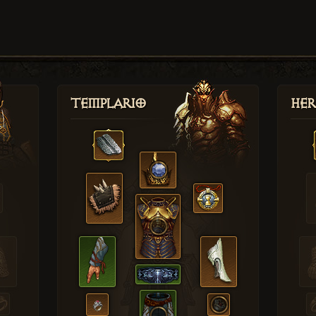
Templario
Her