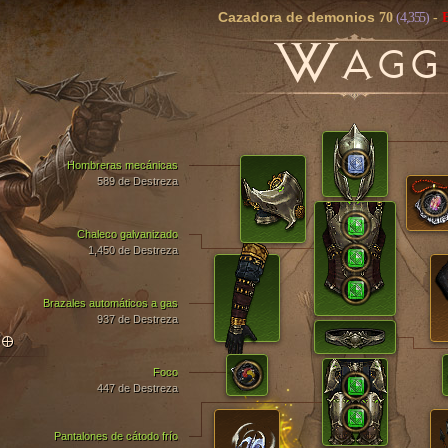
Cazadora de demonios
70
(4,355)
-
W
AGG
Hombreras mecánicas
589 de Destreza
Chaleco galvanizado
1,450 de Destreza
Brazales automáticos a gas
937 de Destreza
TO
Foco
447 de Destreza
Pantalones de cátodo frío