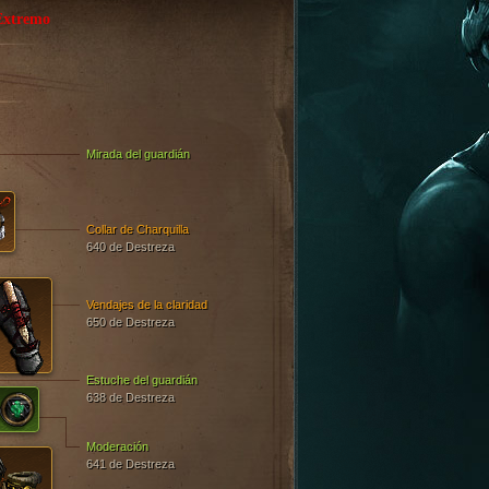
Extremo
Mirada del guardián
Collar de Charquilla
640 de Destreza
Vendajes de la claridad
650 de Destreza
Estuche del guardián
638 de Destreza
Moderación
641 de Destreza