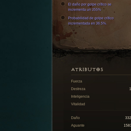
El daño por golpe crítico se
incrementa un 355%
Probabilidad de golpe crítico
incrementada en 36.5%.
ATRIBUTOS
Fuerza
Destreza
Inteligencia
Vitalidad
Daño
33
Aguante
158