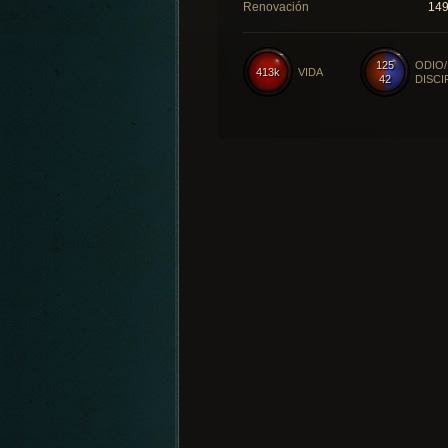
Renovación
14
125
ODIO/
413k
VIDA
42
DISCI