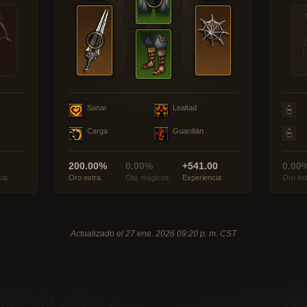
Sanar
Lealtad
Carga
Guardián
200.00%
0.00%
+541.00
0.00
cia
Oro extra
Obj. mágicos
Experiencia
Oro ex
Actualizado el 27 ene. 2026 09:20 p. m. CST