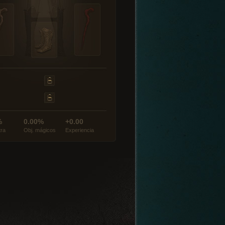
%
0.00%
+0.00
tra
Obj. mágicos
Experiencia