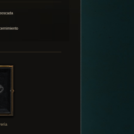
boscada
cernimiento
rería