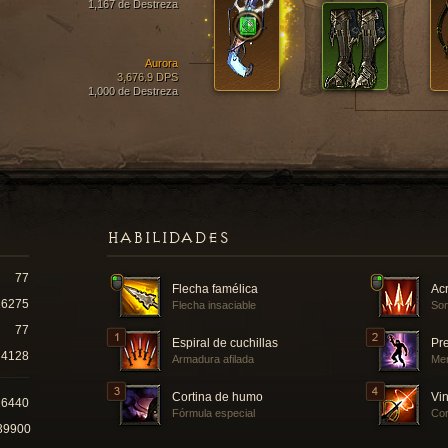
1,167 de Destreza
Aurora
3,676.9 DPS
1,000 de Destreza
HABILIDADES
77
Flecha famélica
Acr
16275
Flecha insaciable
Som
77
Espiral de cuchillas
Pr
4128
Armadura afilada
Men
Cortina de humo
Vin
26440
Fórmula especial
Cor
39900