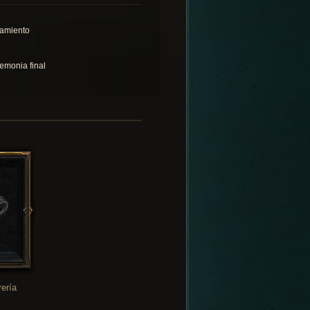
lamiento
emonia final
rería