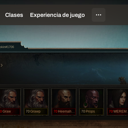
okin#1706
0
Graw
70
Grawp
70
Heemahtwo
70
Props
70
WERE