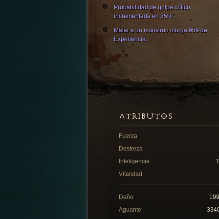
Probabilidad de golpe crítico
incrementada en 35%.
Matar a un monstruo otorga 959 de
Experiencia.
ATRIBUTOS
Fuerza
Destreza
Inteligencia
Vitalidad
Daño
19
Aguante
334