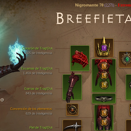
Nigromante
70
(2,271)
-
Extrem
B
REEFIET
Corazón de Trag'Oul
605 de Inteligencia
Escamas de Trag'Oul
1,459 de Inteligencia
Garras de Trag'Oul
843 de Inteligencia
TO
Convención de los elementos
629 de Inteligencia
Piel de Trag'Oul