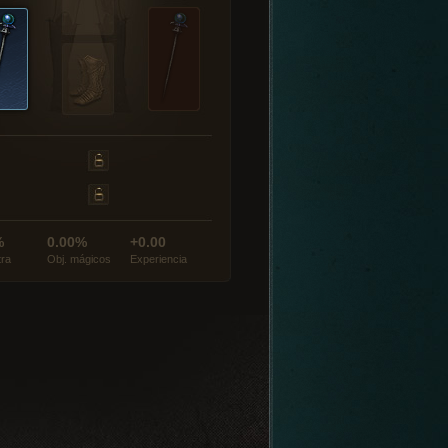
%
0.00%
+0.00
tra
Obj. mágicos
Experiencia