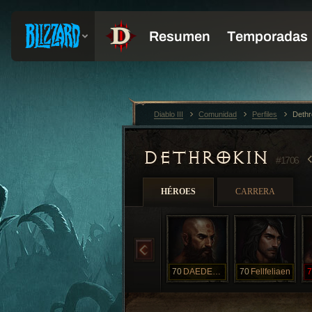
Diablo III
Comunidad
Perfiles
Dethr
DETHROKIN
#1706
HÉROES
CARRERA
70
DAEDELUS
70
Fellfeliaen
7