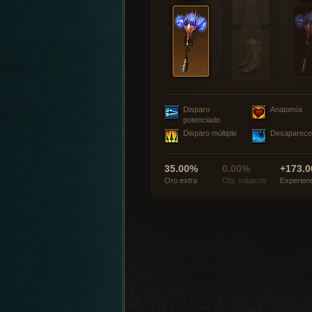
Disparo
Anatomía
potenciado
Disparo múltiple
Desaparece
35.00%
0.00%
+173.0
Oro extra
Obj. mágicos
Experien