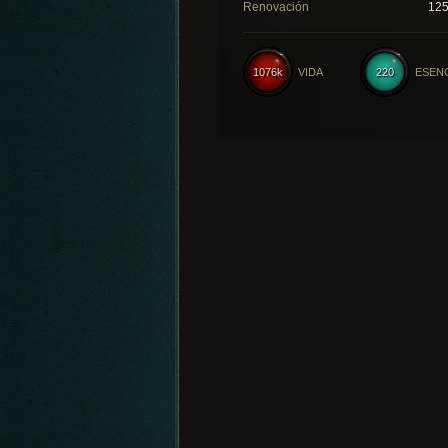
Renovación
12
1076k
VIDA
220
ESEN