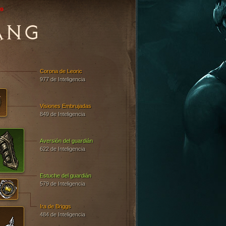
o
ANG
Corona de Leoric
977 de Inteligencia
Visiones Embrujadas
849 de Inteligencia
Aversión del guardián
622 de Inteligencia
Estuche del guardián
579 de Inteligencia
Ira de Briggs
484 de Inteligencia