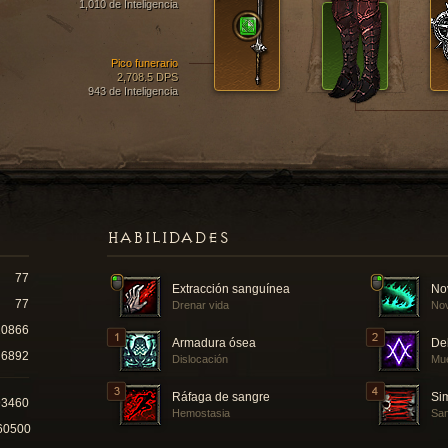
1,010 de Inteligencia
Pico funerario
2,708.5 DPS
943 de Inteligencia
HABILIDADES
77
Extracción sanguínea
No
77
Drenar vida
Nov
10866
Armadura ósea
De
6892
Dislocación
Mue
Ráfaga de sangre
Si
93460
Hemostasia
San
60500