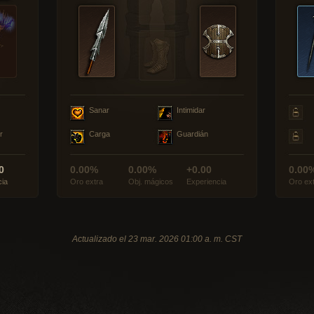
Sanar
Intimidar
r
Carga
Guardián
0
0.00%
0.00%
+0.00
0.00
cia
Oro extra
Obj. mágicos
Experiencia
Oro ex
Actualizado el 23 mar. 2026 01:00 a. m. CST