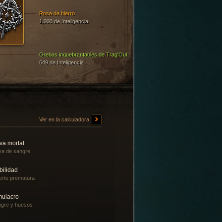
Rosa de hierro
1,000 de Inteligencia
Grebas inquebrantables de Trag'Oul
649 de Inteligencia
Ver en la calculadora
va mortal
a de sangre
bilidad
rte prematura
mulacro
gre y huesos