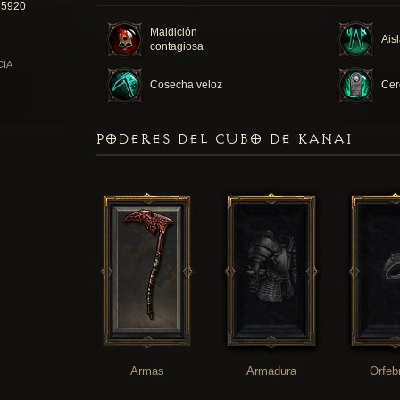
55920
Maldición
Ais
contagiosa
CIA
Cosecha veloz
Cer
PODERES DEL CUBO DE KANAI
Armas
Armadura
Orfeb