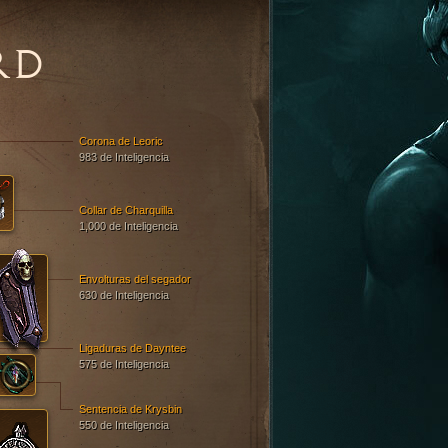
RD
Corona de Leoric
983 de Inteligencia
Collar de Charquilla
1,000 de Inteligencia
Envolturas del segador
630 de Inteligencia
Ligaduras de Dayntee
575 de Inteligencia
Sentencia de Krysbin
550 de Inteligencia