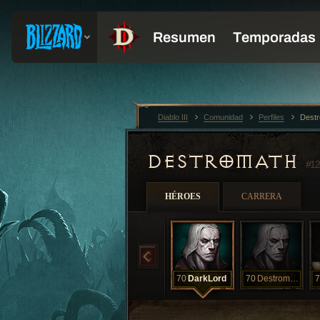
Diablo III
Comunidad
Perfiles
Dest
DESTROMATH
#12
HÉROES
CARRERA
70
DarkLord
70
Destromath
7