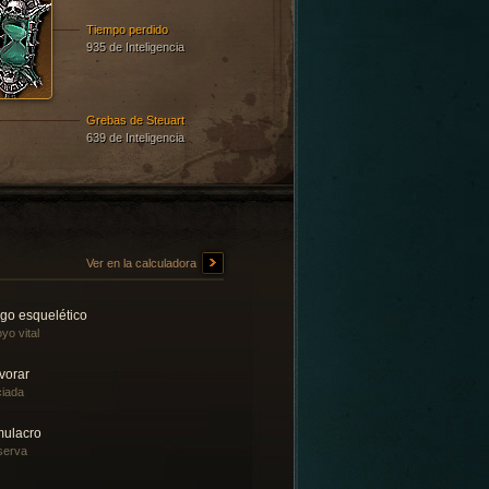
Tiempo perdido
935 de Inteligencia
Grebas de Steuart
639 de Inteligencia
Ver en la calculadora
go esquelético
yo vital
vorar
iada
mulacro
serva