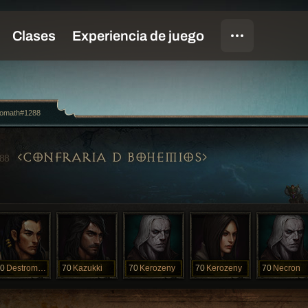
romath#1288
CONFRARIA D BOHEMIOS
88
0
Destromath
70
Kazukki
70
Kerozeny
70
Kerozeny
70
Necron