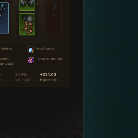
mbeleso
Amplificación
scudo
Lapso del destino
otenciado
%
0.00%
+314.00
tra
Obj. mágicos
Experiencia