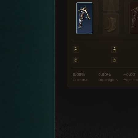
0.00%
0.00%
+0.00
Oro extra
Obj. mágicos
Experien