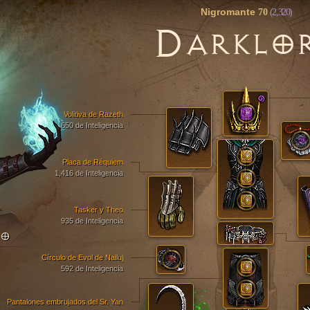
Nigromante
70
(2,320)
D
ARKLO
Volitiva de Razeth
650 de Inteligencia
Placa de Réquiem
1,416 de Inteligencia
Tasker y Theo
935 de Inteligencia
TO
Círculo de Evol de Nailuj
592 de Inteligencia
Pantalones embrujados del Sr. Yan