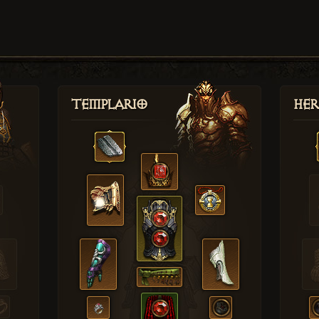
Templario
Her