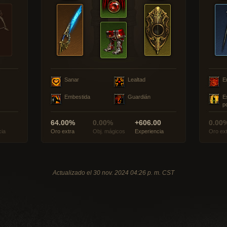
Sanar
Lealtad
E
Embestida
Guardián
E
p
64.00%
0.00%
+606.00
0.00
cia
Oro extra
Obj. mágicos
Experiencia
Oro ex
Actualizado el 30 nov. 2024 04:26 p. m. CST