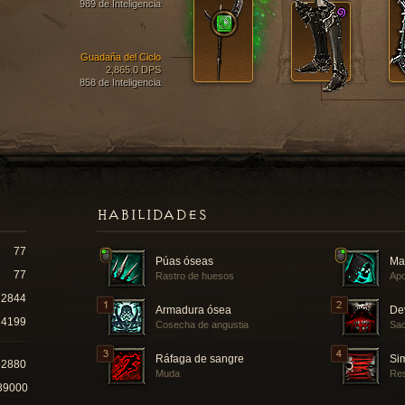
989 de Inteligencia
Guadaña del Ciclo
2,865.0 DPS
858 de Inteligencia
HABILIDADES
77
Púas óseas
Ma
77
Rastro de huesos
Apo
12844
Armadura ósea
De
4199
Cosecha de angustia
Sac
Ráfaga de sangre
Si
52880
Muda
Re
89000