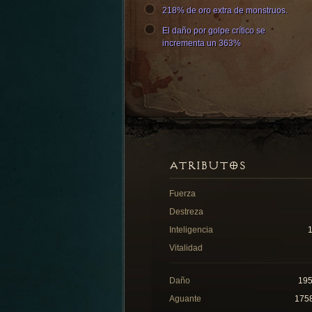
218% de oro extra de monstruos.
El daño por golpe crítico se
incrementa un 363%
ATRIBUTOS
Fuerza
Destreza
Inteligencia
Vitalidad
Daño
19
Aguante
175