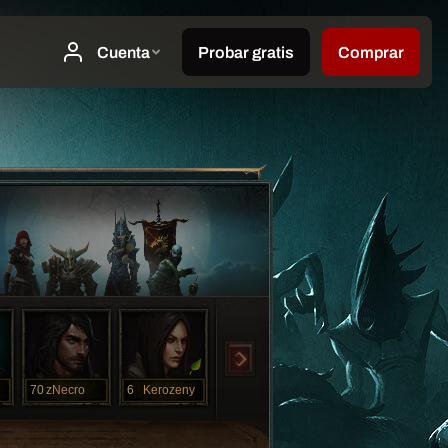
70
zNecro
6
Kerozeny