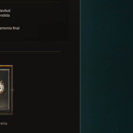
lavitud
endida
emonia final
rería