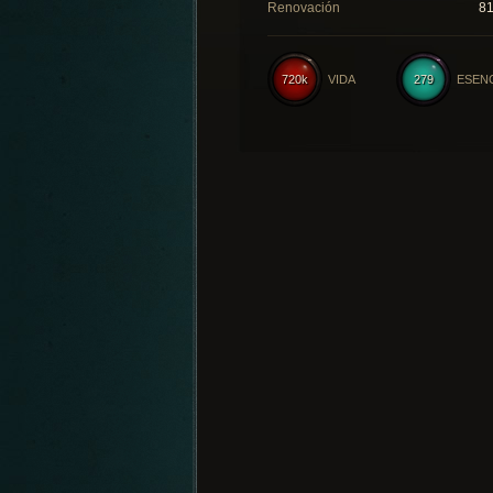
Renovación
8
720k
VIDA
279
ESEN