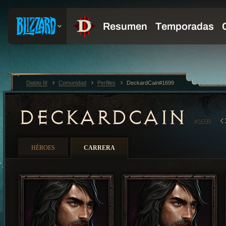
Diablo III
Comunidad
Perfiles
DeckardCain#1699
DECKARDCAIN
#1699
HÉROES
CARRERA