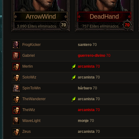
ArrowWind
DeadHand
70
70
3,890 Elites eliminados
757 Elites eliminados
FrogKicker
santero
70
Gabriel
guerrero-divino
70
Merlin
arcanista
70
SoloWiz
arcanista
70
SpinToWin
bárbaro
70
TheWanderer
arcanista
70
TheWiz
arcanista
70
WaveLight
monje
70
Zeus
arcanista
70