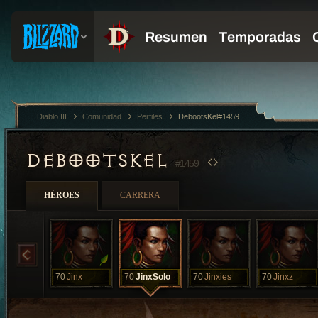
Diablo III
Comunidad
Perfiles
DebootsKel#1459
DEBOOTSKEL
#1459
HÉROES
CARRERA
70
Jinx
70
JinxSolo
70
Jinxies
70
Jinxz