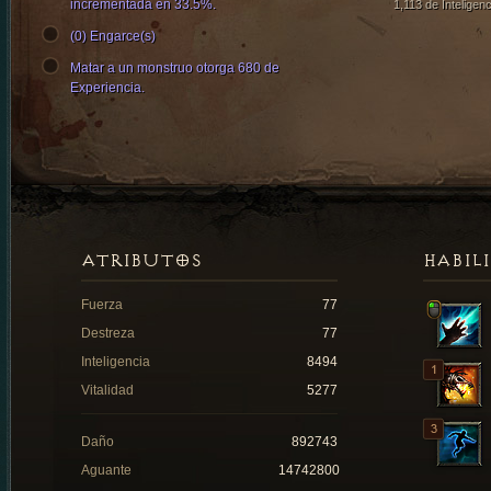
incrementada en 33.5%.
1,113 de Inteligenc
(0) Engarce(s)
Matar a un monstruo otorga 680 de
Experiencia.
ATRIBUTOS
HABIL
Fuerza
77
Destreza
77
Inteligencia
8494
Vitalidad
5277
Daño
892743
Aguante
14742800