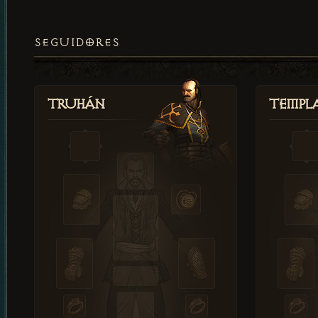
SEGUIDORES
Truhán
Templ