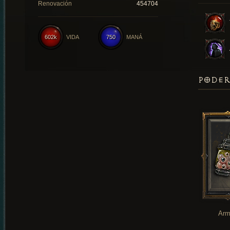
Renovación
454704
602k
VIDA
750
MANÁ
PODER
Arm