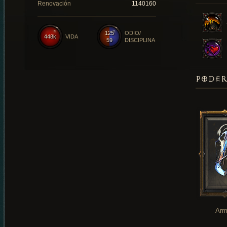
Renovación
1140160
125
ODIO/
448k
VIDA
59
DISCIPLINA
PODER
Arm