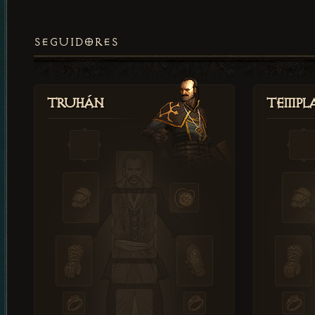
SEGUIDORES
Truhán
Templ