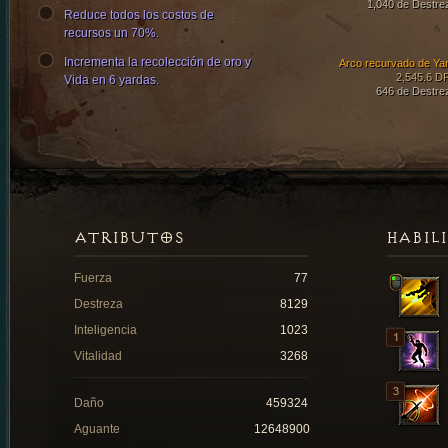
1,040 de Destre
Reduce todos los costos de
recursos un 70%.
Incrementa la recolección de oro y
Arco recurvado de Ya
2,545.6 D
Vida en 6 yardas.
646 de Destre
ATRIBUTOS
HABIL
Fuerza
77
Destreza
8129
Inteligencia
1023
Vitalidad
3268
Daño
459324
Aguante
12648900