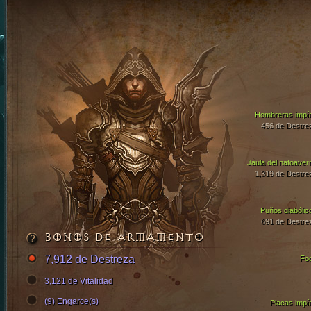
Hombreras impí
456 de Destre
Jaula del natoaver
1,319 de Destre
Puños diabólic
691 de Destre
BONOS DE ARMAMENTO
7,912 de Destreza
Fo
3,121 de Vitalidad
(9) Engarce(s)
Placas impí