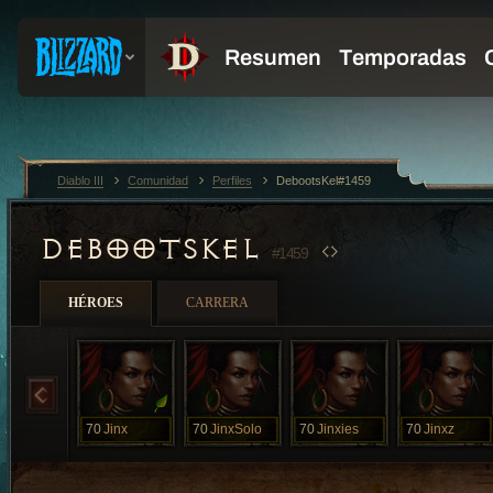
Diablo III
Comunidad
Perfiles
DebootsKel#1459
DEBOOTSKEL
#1459
HÉROES
CARRERA
70
Jinx
70
JinxSolo
70
Jinxies
70
Jinxz