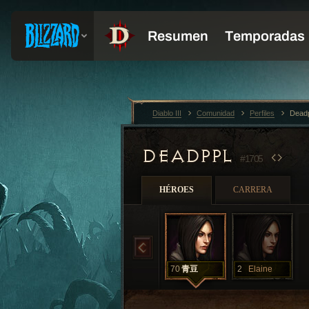
Diablo III
Comunidad
Perfiles
Dead
DEADPPL
#1705
HÉROES
CARRERA
70
青豆
2
Elaine