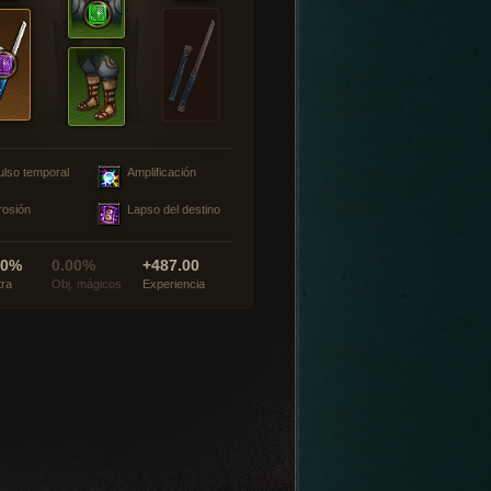
ulso temporal
Amplificación
rosión
Lapso del destino
00%
0.00%
+487.00
tra
Obj. mágicos
Experiencia