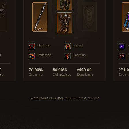
Intervenir
Lealtad
P
r
Embestida
Guardián
E
0
70.00%
50.00%
+440.00
271.
cia
Oro extra
Obj. mágicos
Experiencia
Oro ex
Actualizado el 11 may. 2025 02:51 a. m. CST