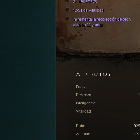
(0) Engarce(s)
4,551 de Vitalidad
Incrementa la recolección de oro y
Vida en 11 yardas.
ATRIBUTOS
Fuerza
Destreza
Inteligencia
Vitalidad
Daño
92
Aguante
117