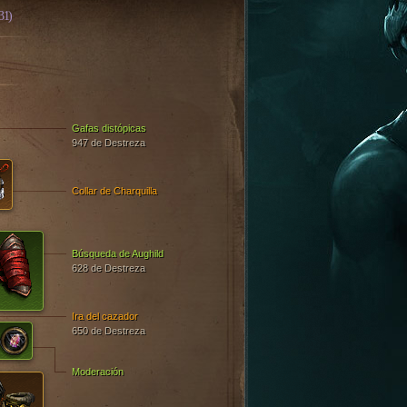
31)
Gafas distópicas
947 de Destreza
Collar de Charquilla
Búsqueda de Aughild
628 de Destreza
Ira del cazador
650 de Destreza
Moderación