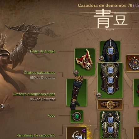
Cazadora de demonios
70
(7,5
青
豆
Poder de Aughild
Chaleco galvanizado
650 de Destreza
Brazales automáticos a gas
953 de Destreza
TO
Foco
Pantalones de cátodo frío