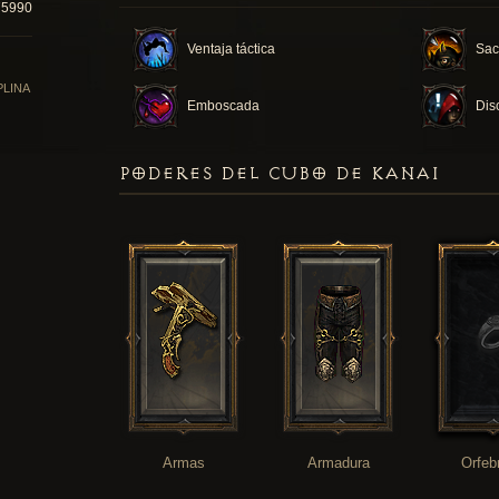
75990
Ventaja táctica
Sacr
PLINA
Emboscada
Dis
PODERES DEL CUBO DE KANAI
Armas
Armadura
Orfeb