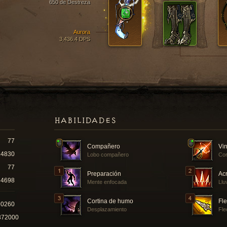
650 de Destreza
Aurora
3,436.4 DPS
HABILIDADES
77
Compañero
Vin
14830
Lobo compañero
Cor
77
Preparación
Acr
4698
Mente enfocada
Llu
Cortina de humo
Fl
90260
Desplazamiento
Fle
372000