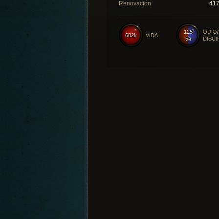
Renovación
41
125
ODIO/
682k
VIDA
54
DISCI