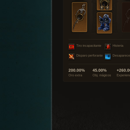
Tiro incapacitante
Histeria
Disparo perforante
Desaparece
200.00%
45.00%
+260.0
Oro extra
Obj. mágicos
Experien