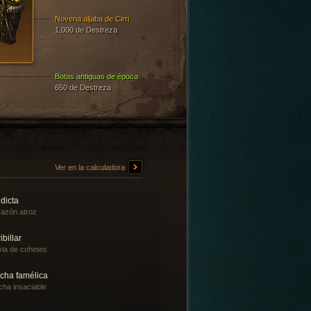
Novena aljaba de Cirri
1,000 de Destreza
Botas antiguas de época
650 de Destreza
Ver en la calculadora
dicta
azón atroz
ibillar
via de cohetes
echa famélica
cha insaciable