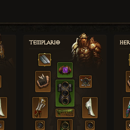
Templario
Her