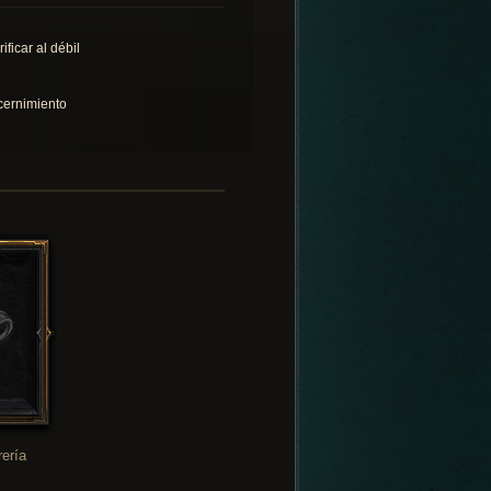
ificar al débil
cernimiento
rería