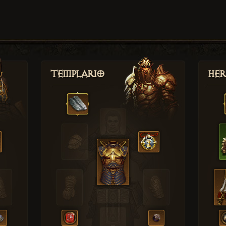
Templario
Her