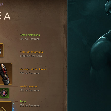
23)
EA
Gafas distópicas
996 de Destreza
Collar de Charquilla
1,000 de Destreza
Vendajes de la claridad
650 de Destreza
Ira del cazador
628 de Destreza
Foco
650 de Destreza