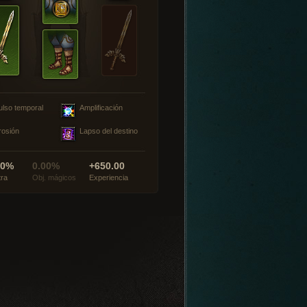
ulso temporal
Amplificación
rosión
Lapso del destino
00%
0.00%
+650.00
tra
Obj. mágicos
Experiencia