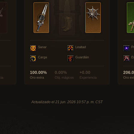
Sanar
Lealtad
P
Carga
Guardián
E
100.00%
0.00%
+0.00
206.
cia
Oro extra
Obj. mágicos
Experiencia
Oro ex
Actualizado el 21 jun. 2026 10:57 p. m. CST