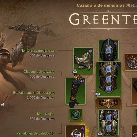
Cazadora de demonios
70
(4,1
G
REENT
Hombreras mecánicas
644 de Destreza
Chaleco galvanizado
650 de Destreza
Brazales automáticos a gas
1,000 de Destreza
TO
Moderación
629 de Destreza
Pantalones de cátodo frío