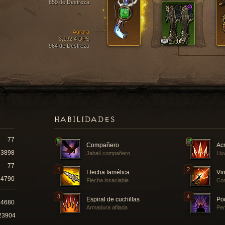
650 de Destreza
Aurora
3,192.4 DPS
984 de Destreza
HABILIDADES
77
Compañero
Acr
13898
Jabalí compañero
Llu
77
Flecha famélica
Vin
4790
Flecha insaciable
Cor
Espiral de cuchillas
Po
44680
Armadura afilada
Pe
23904