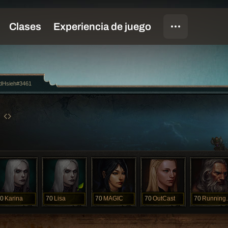
dHsieh#3461
0
Karina
70
Lisa
70
MAGIC
70
OutCast
70
Run