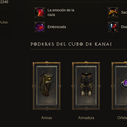
62240
La emoción de la
Sacr
caza
PLINA
Emboscada
Dis
PODERES DEL CUBO DE KANAI
Armas
Armadura
Orfeb