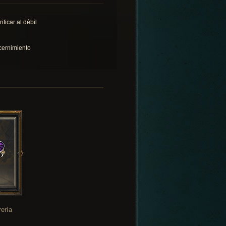
ificar al débil
cernimiento
rería