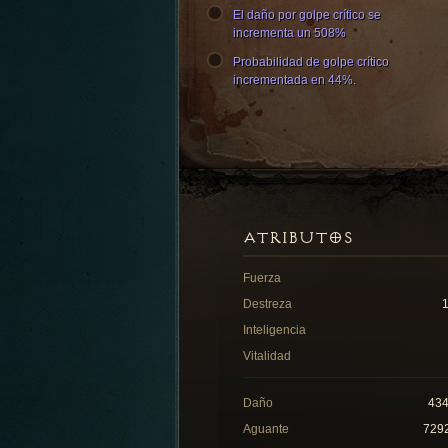
El daño por golpe crítico se
incrementa un 508%
Probabilidad de golpe crítico
incrementada en 44%.
ATRIBUTOS
Fuerza
Destreza
Inteligencia
Vitalidad
Daño
43
Aguante
729