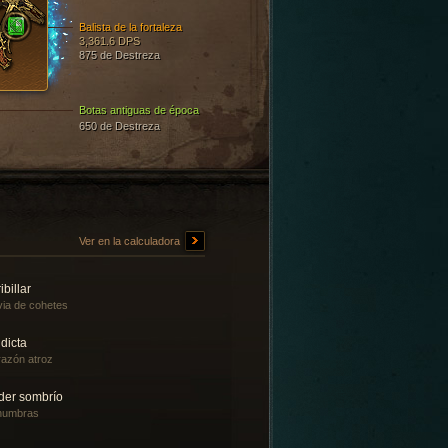
Balista de la fortaleza
3,361.6 DPS
875 de Destreza
Botas antiguas de época
650 de Destreza
Ver en la calculadora
ibillar
via de cohetes
dicta
azón atroz
der sombrío
numbras