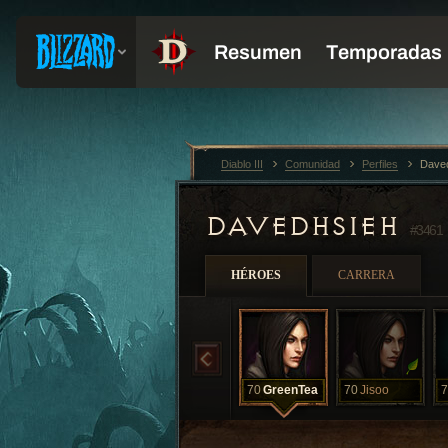
Diablo III
Comunidad
Perfiles
Dave
DAVEDHSIEH
#3461
HÉROES
CARRERA
70
GreenTea
70
Jisoo
7