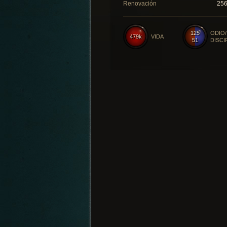
Renovación
25
125
ODIO/
479k
VIDA
51
DISCI