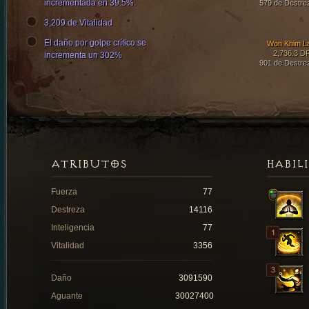
incrementada en 39.5%.
579 de Destre
3,209 de Vitalidad
El daño por golpe crítico se
Won Khim L
2,736.3 D
incrementa un 302%
901 de Destre
ATRIBUTOS
HABIL
Fuerza
77
Destreza
14116
Inteligencia
77
Vitalidad
3356
Daño
3091590
Aguante
30027400