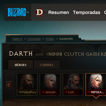
Diablo III
Comunidad
Perfiles
Darth#1885
DARTH
N00B CLUTCH GAMER
#1885
HÉROES
CARRERA
70
FistsofFury
70
JennaHayes
70
Lurk
70
RIPSEASON