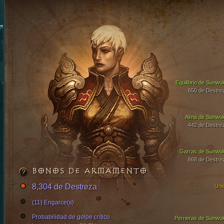
Equilibrio de Sunwu
650 de Destre
Alma de Sunwu
442 de Destre
Garras de Sunwu
868 de Destre
BONOS DE ARMAMENTO
8,304 de Destreza
Uni
(11) Engarce(s)
Probabilidad de golpe crítico
Perneras de Sunwu