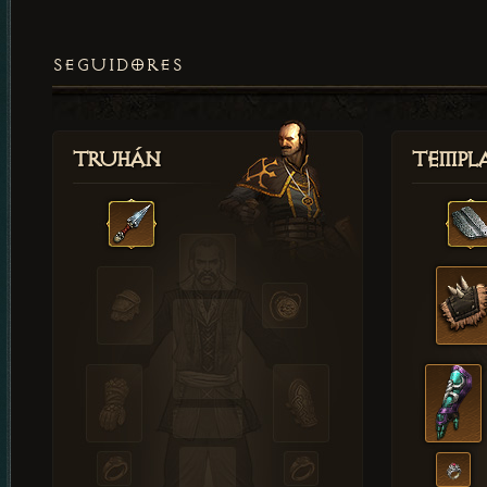
SEGUIDORES
Truhán
Templ