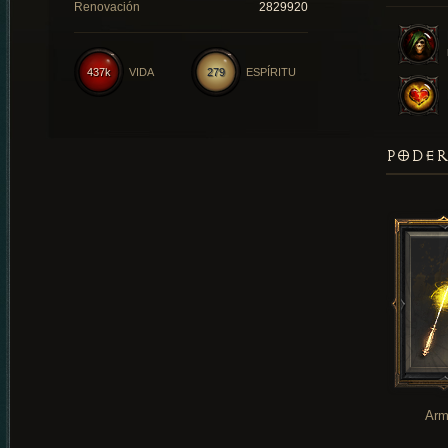
Renovación
2829920
437k
VIDA
279
ESPÍRITU
PODER
Arm