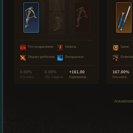
Tiro incapacitante
Histeria
Sanar
Disparo perforante
Desaparecer
Embesti
0.00%
0.00%
+161.00
167.00%
Oro extra
Obj. mágicos
Experiencia
Oro extra
Actualizado