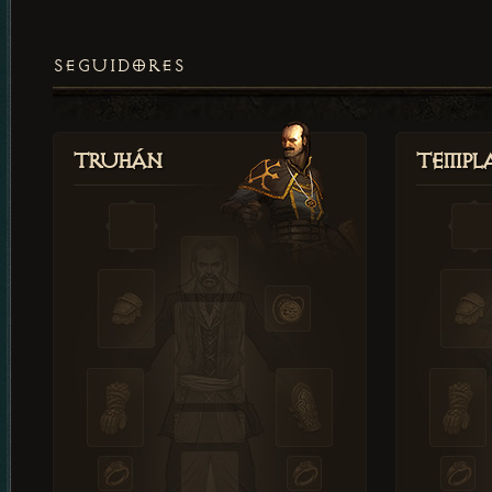
SEGUIDORES
Truhán
Templ