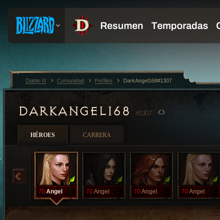
Diablo III
Comunidad
Perfiles
DarkAngel168#1307
DARKANGEL168
#1307
HÉROES
CARRERA
70
Angel
70
Angel
70
Angel
70
Angel