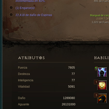
incrementada en 40%.
491 de Fuer
(1) Engarce(s)
22,418 de daño de Espinas
Mangual de car
3,509.7 D
1,022 de Fuer
ATRIBUTOS
HABIL
Fuerza
7605
Destreza
77
Inteligencia
77
Vitalidad
5091
Daño
1289080
Aguante
26131000