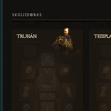
SEGUIDORES
Truhán
Templ