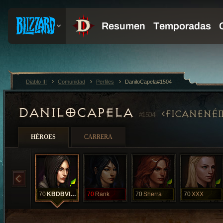
Diablo III
Comunidad
Perfiles
DaniloCapela#1504
DANILOCAPELA
FICANENÉ
#1504
HÉROES
CARRERA
70
KBDBVIUD
70
Rank
70
Sherra
70
XXX