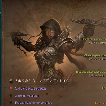
Hombreras mecánic
489 de Destre
Chaleco galvaniza
423 de Destre
Brazales automáticos a g
727 de Destre
BONOS DE ARMAMENTO
5,487 de Destreza
Fo
3,505 de Vitalidad
Probabilidad de golpe crítico
Tocafond