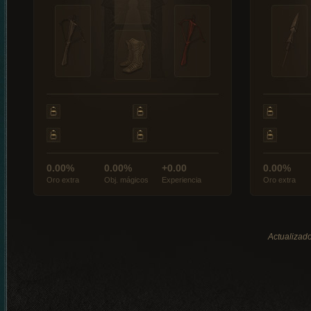
0.00%
0.00%
+0.00
0.00%
Oro extra
Obj. mágicos
Experiencia
Oro extra
Actualizado