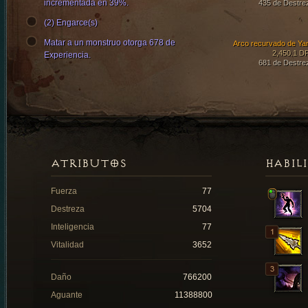
incrementada en 39%.
435 de Destre
(2) Engarce(s)
Matar a un monstruo otorga 678 de
Arco recurvado de Ya
2,450.1 D
Experiencia.
681 de Destre
ATRIBUTOS
HABIL
Fuerza
77
Destreza
5704
Inteligencia
77
Vitalidad
3652
Daño
766200
Aguante
11388800