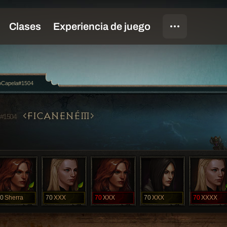
oCapela#1504
FICANENÉM
#1504
0
Sherra
70
XXX
70
XXX
70
XXX
70
XXXX