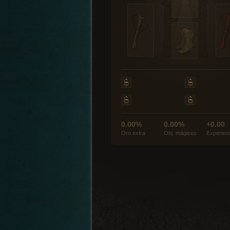
0.00%
0.00%
+0.00
Oro extra
Obj. mágicos
Experien