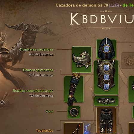
Cazadora de demonios
de T
70
(1,215)
-
K
BDBVI
Hombreras mecánicas
489 de Destreza
Chaleco galvanizado
423 de Destreza
Brazales automáticos a gas
727 de Destreza
TO
Foco
Tocafondos