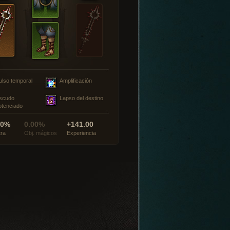
ulso temporal
Amplificación
scudo
Lapso del destino
otenciado
00%
0.00%
+141.00
tra
Obj. mágicos
Experiencia