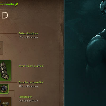
emporada
UD
Gafas distópicas
695 de Destreza
Aversión del guardián
Estuche del guardián
462 de Destreza
Moderación
445 de Destreza