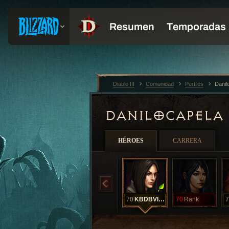
Diablo III
Comunidad
Perfiles
Danil
DANILOCAPELA
HÉROES
CARRERA
70
KBDBVIUD
70
Rank
7