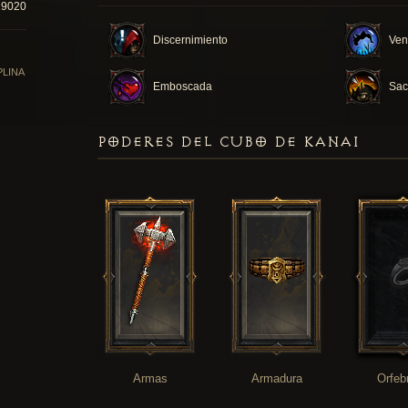
19020
Discernimiento
Ven
PLINA
Emboscada
Sacr
PODERES DEL CUBO DE KANAI
Armas
Armadura
Orfeb