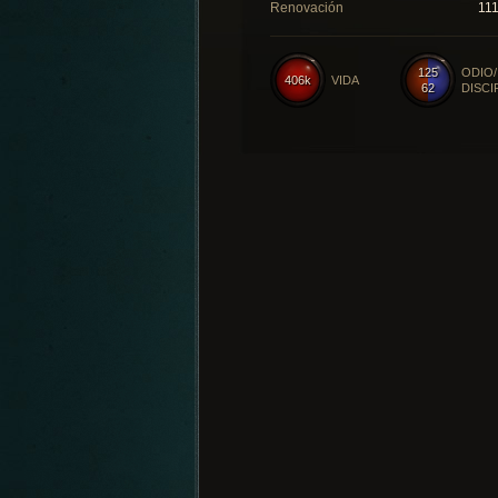
Renovación
11
125
ODIO/
406k
VIDA
62
DISCI