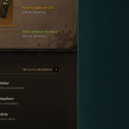
Novena aljaba de Cirri
638 de Destreza
Botas antiguas de época
492 de Destreza
Ver en la calculadora
ibillar
bra trashumante
mpañero
bo compañero
dicta
azón atroz