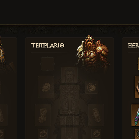
Templario
Her