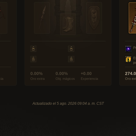
P
E
p
0.00%
0.00%
+0.00
274.
cia
Oro extra
Obj. mágicos
Experiencia
Oro ex
Actualizado el 5 ago. 2026 09:04 a. m. CST