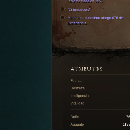
incrementada en 39%.
(2) Engarce(s)
Matar a un monstruo otorga 678 de
Experiencia.
ATRIBUTOS
Fuerza
Destreza
Inteligencia
Vitalidad
Daño
7
Aguante
113