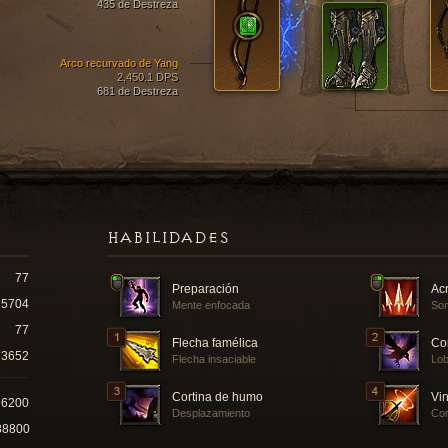
435 de Destreza
Arco recurvado de Yang
2,450.1 DPS
681 de Destreza
HABILIDADES
77
Preparación
Acr
5704
Mente enfocada
Som
77
Flecha famélica
Co
3652
Flecha insaciable
Lo
Cortina de humo
Vin
66200
Desplazamiento
Cor
88800