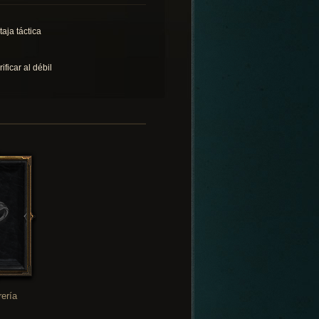
taja táctica
ificar al débil
rería