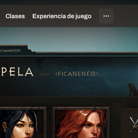
oCapela#1504
APELA
FICANENÉM
#1504