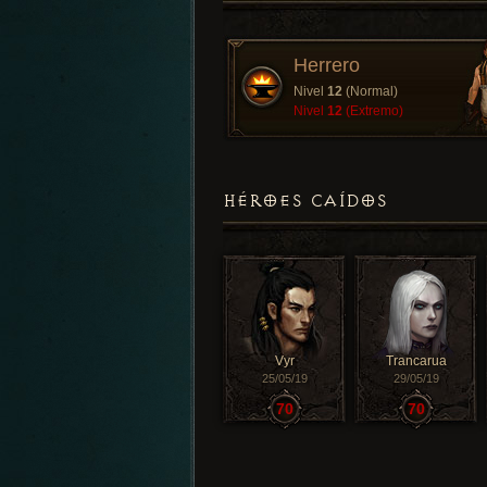
Herrero
Nivel
12
(Normal)
Nivel
12
(Extremo)
HÉROES CAÍDOS
Vyr
Trancarua
25/05/19
29/05/19
70
70