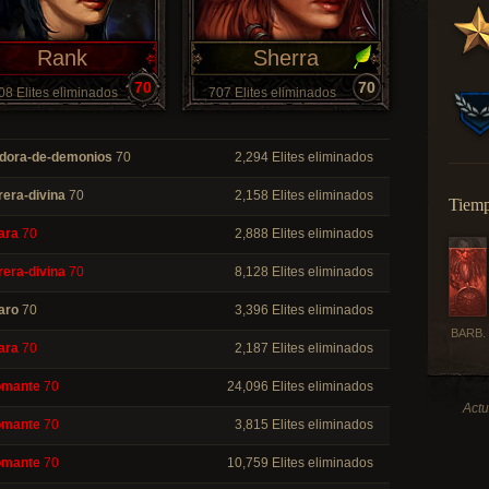
Rank
Sherra
70
70
08 Elites eliminados
707 Elites eliminados
dora-de-demonios
70
2,294 Elites eliminados
rera-divina
70
2,158 Elites eliminados
Tiemp
ara
70
2,888 Elites eliminados
rera-divina
70
8,128 Elites eliminados
aro
70
3,396 Elites eliminados
BARB.
ara
70
2,187 Elites eliminados
omante
70
24,096 Elites eliminados
Actu
omante
70
3,815 Elites eliminados
omante
70
10,759 Elites eliminados