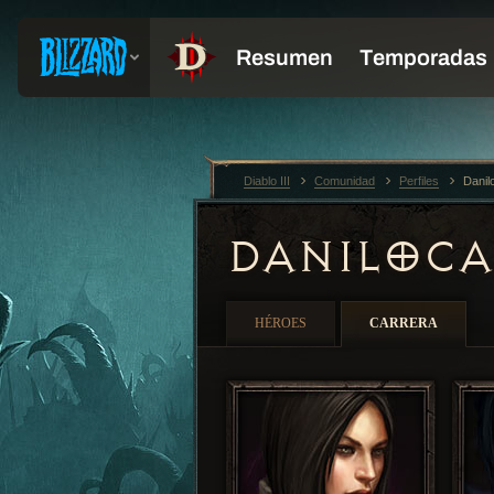
Diablo III
Comunidad
Perfiles
Danil
DANILOC
HÉROES
CARRERA