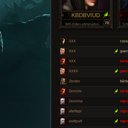
KBDBVIUD
70
865 Elites eliminados
5,0
XXX
caza
XXX
guer
XXX
bárb
XXXX
guer
Zbrabo
bárb
ZeroUm
bárb
ZeroUna
nigr
afarfags
nigr
asdfgsdf
nigr