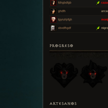
fdhgbdfgb
caza
ghdfh
arca
tgyruhjrfgh
monj
xbvdfhgdf
nigr
PROGRESO
ARTESANOS