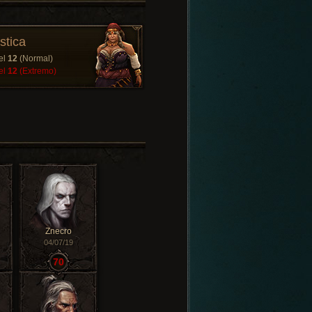
stica
el
12
(Normal)
el
12
(Extremo)
Znecro
04/07/19
70