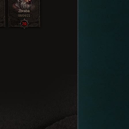
Zbraba
08/04/21
70