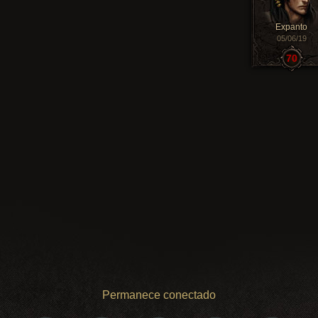
Expanto
05/06/19
70
Permanece conectado