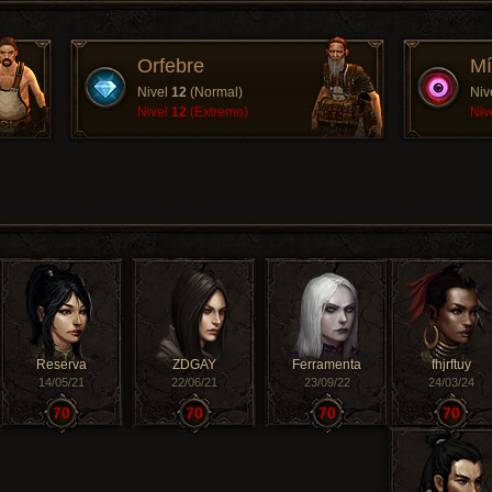
Orfebre
Mí
Nivel
12
(Normal)
Niv
Nivel
12
(Extremo)
Niv
Reserva
ZDGAY
Ferramenta
fhjrftuy
14/05/21
22/06/21
23/09/22
24/03/24
70
70
70
70