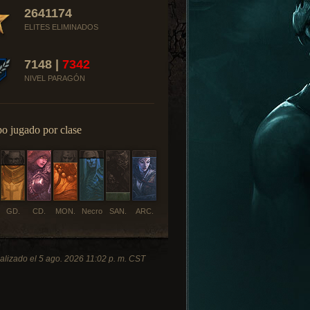
2641174
ELITES ELIMINADOS
7148 |
7342
NIVEL PARAGÓN
o jugado por clase
GD.
CD.
MON.
Necro
SAN.
ARC.
alizado el 5 ago. 2026 11:02 p. m. CST