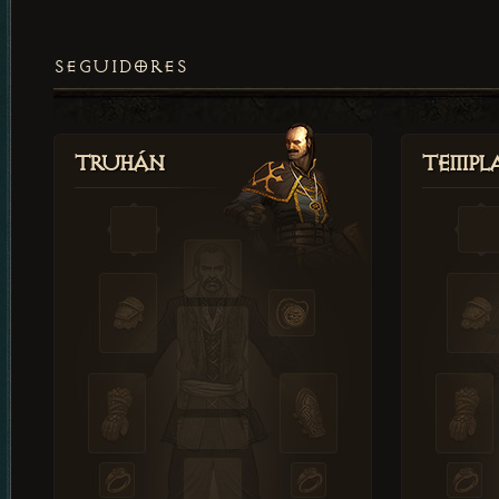
SEGUIDORES
Truhán
Templ