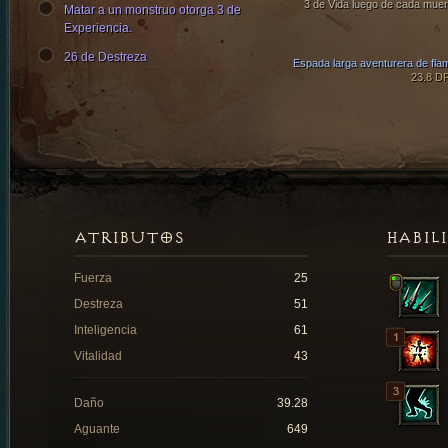
3 de Vida luego de cada muer
Matar a un monstruo otorga 3 de
Experiencia.
26 de Destreza
Espada larga aventurera de fla
23.8 D
ATRIBUTOS
HABIL
Fuerza
25
Destreza
51
Inteligencia
61
Vitalidad
43
Daño
39.28
Aguante
649