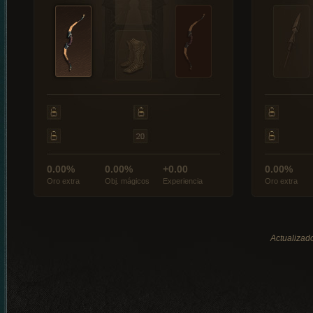
0.00%
0.00%
+0.00
0.00%
Oro extra
Obj. mágicos
Experiencia
Oro extra
Actualizado