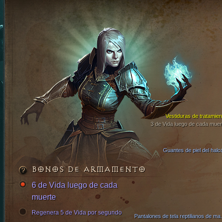
Vestiduras de tratamien
3 de Vida luego de cada muer
Guantes de piel del halc
BONOS DE ARMAMENTO
6 de Vida luego de cada
muerte
Regenera 5 de Vida por segundo
Pantalones 