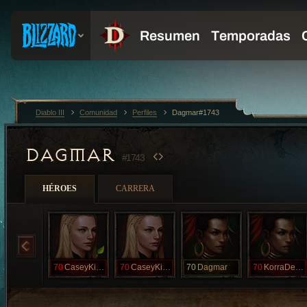
Diablo III
Comunidad
Perfiles
Dagmar#1743
DAGMAR
#1743
HÉROES
CARRERA
70
CaseyKisses
70
CaseyKisses
70
Dagmar
70
KorraDelRio