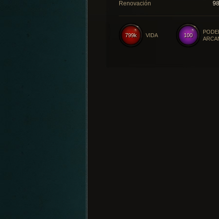
Renovación
9
PODE
799k
VIDA
100
ARCA