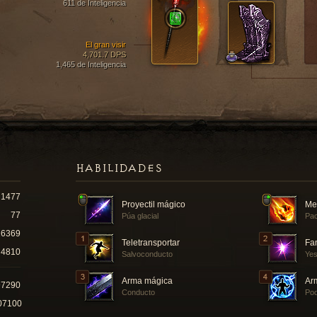
611 de Inteligencia
El gran visir
4,701.7 DPS
1,465 de Inteligencia
HABILIDADES
1477
Proyectil mágico
Me
77
Púa glacial
Pac
16369
Teletransportar
Fam
4810
Salvoconducto
Ye
Arma mágica
Ar
97290
Conducto
Pod
07100