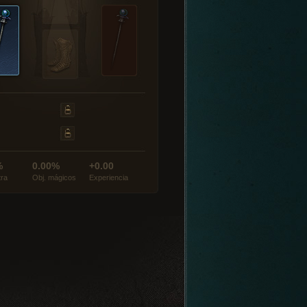
%
0.00%
+0.00
tra
Obj. mágicos
Experiencia