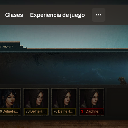
eRa#2857
0
DefneFizzle
70
DefneHunter
70
DefneHunter
3
DaphneHunter