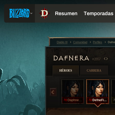
Diablo III
Comunidad
Perfiles
Dafn
DAFNERA
#2857
HÉROES
CARRERA
70
DaphneFizzle
70
DefneFizzle
7