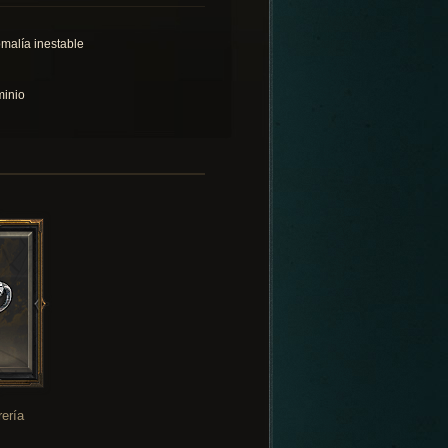
malía inestable
inio
rería