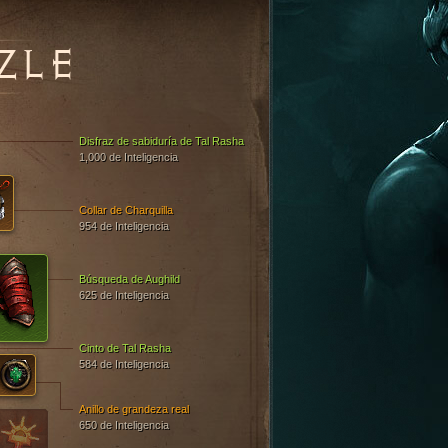
ZLE
Disfraz de sabiduría de Tal Rasha
1,000 de Inteligencia
Collar de Charquilla
954 de Inteligencia
Búsqueda de Aughild
625 de Inteligencia
Cinto de Tal Rasha
584 de Inteligencia
Anillo de grandeza real
650 de Inteligencia