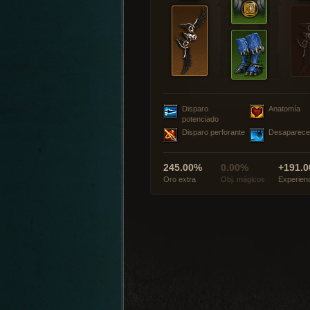
Disparo
Anatomía
potenciado
Disparo perforante
Desaparece
245.00%
0.00%
+191.0
Oro extra
Obj. mágicos
Experien