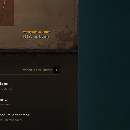
Vanagloria de Nilfur
631 de Inteligencia
Ver en la calculadora
teoro
to astral
iliar
scalumbre
madura tormentosa
er del vendaval