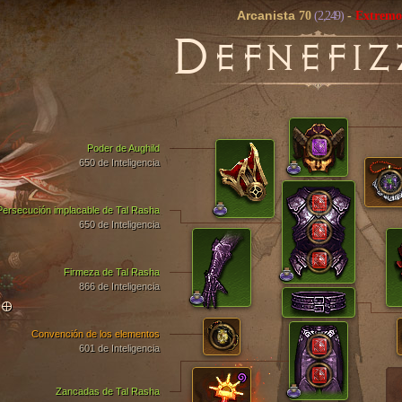
Arcanista
70
(2,249)
-
Extremo
D
EFNEFIZ
Poder de Aughild
650 de Inteligencia
Persecución implacable de Tal Rasha
650 de Inteligencia
Firmeza de Tal Rasha
866 de Inteligencia
TO
Convención de los elementos
601 de Inteligencia
Zancadas de Tal Rasha