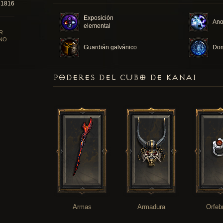
81816
Exposición
Ano
elemental
R
NO
Guardián galvánico
Dom
PODERES DEL CUBO DE KANAI
Armas
Armadura
Orfeb