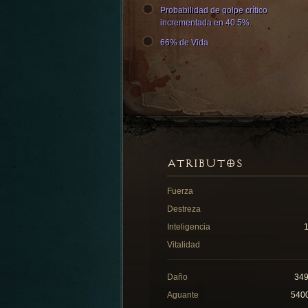
Probabilidad de golpe crítico
incrementada en 40.5%.
66% de Vida
ATRIBUTOS
Fuerza
Destreza
Inteligencia
Vitalidad
Daño
34
Aguante
540