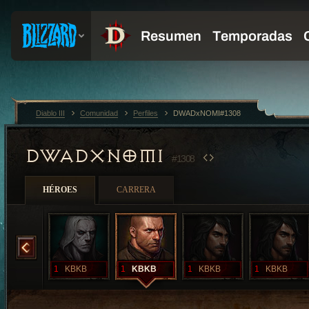
Diablo III
Comunidad
Perfiles
DWADxNOMI#1308
DWADXNOMI
#1308
HÉROES
CARRERA
KBKB
1
KBKB
1
KBKB
1
KBKB
1
KBKB