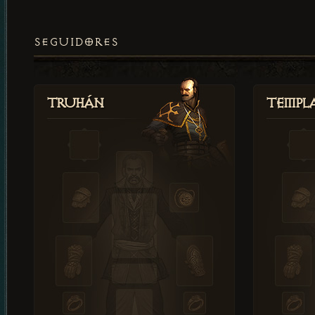
SEGUIDORES
Truhán
Templ