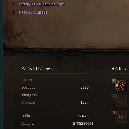
Agrega 38% al daño de Rayo
1,245 de Vitalidad
ATRIBUTOS
HABIL
Fuerza
10
Destreza
2630
Inteligencia
8
Vitalidad
1254
Daño
674.28
Aguante
2708280064