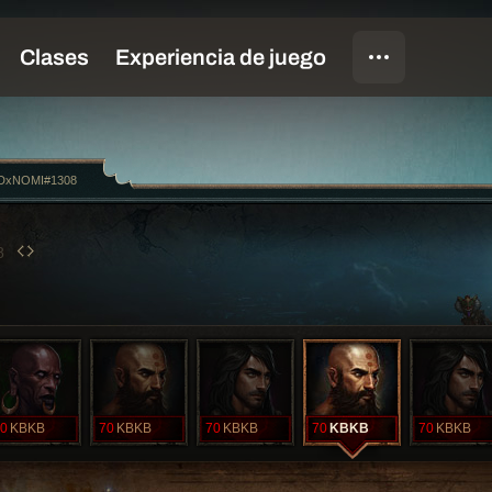
xNOMI#1308
8
0
KBKB
70
KBKB
70
KBKB
70
KBKB
70
KBKB