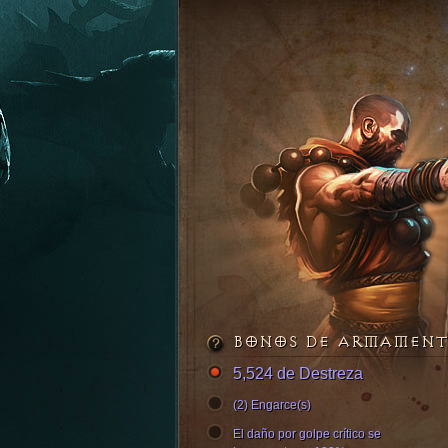
BONOS DE ARMAMEN
5,524 de Destreza
(2) Engarce(s)
El daño por golpe crítico se