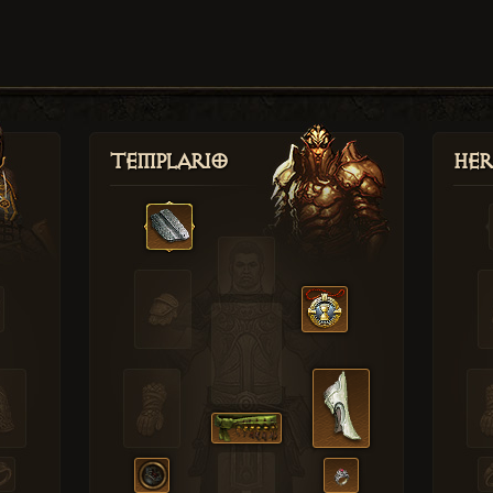
Templario
Her