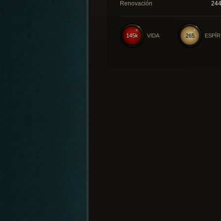
Renovación
24
145k
VIDA
265
ESPÍR