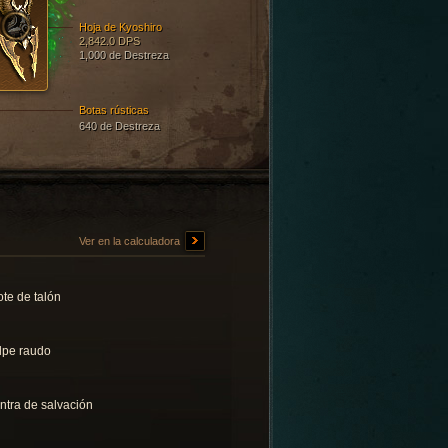
Hoja de Kyoshiro
2,842.0 DPS
1,000 de Destreza
Botas rústicas
640 de Destreza
Ver en la calculadora
te de talón
lpe raudo
ntra de salvación