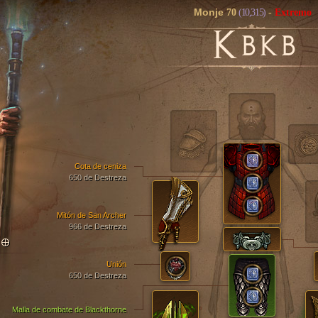
Monje
70
(10,315)
-
Extremo
K
BKB
Cota de ceniza
650 de Destreza
Mitón de San Archer
966 de Destreza
TO
Unión
650 de Destreza
Malla de combate de Blackthorne