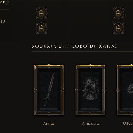
48190
ITU
PODERES DEL CUBO DE KANAI
Armas
Armadura
Orfeb