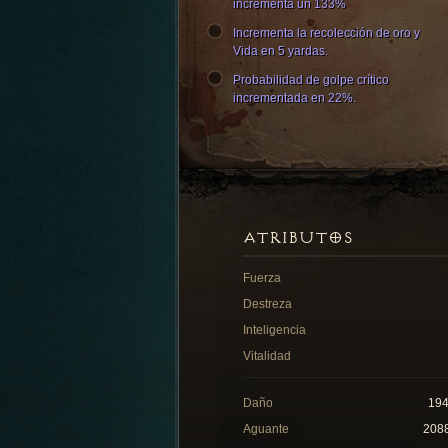
incrementa un 133%
Incrementa la recolección de oro y
Vida en 5 yardas.
Probabilidad de golpe crítico
incrementada en 22%.
ATRIBUTOS
Fuerza
Destreza
Inteligencia
Vitalidad
Daño
19
Aguante
208