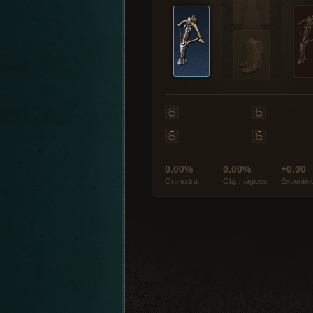
0.00%
0.00%
+0.00
Oro extra
Obj. mágicos
Experien