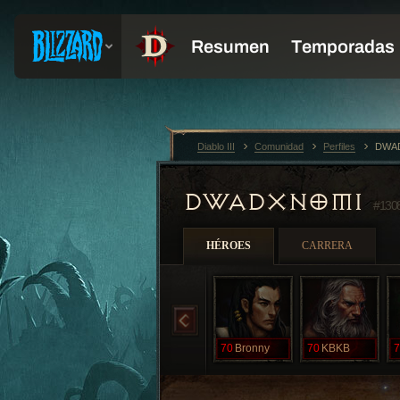
Diablo III
Comunidad
Perfiles
DWAD
DWADXNOMI
#130
HÉROES
CARRERA
70
Bronny
70
KBKB
7