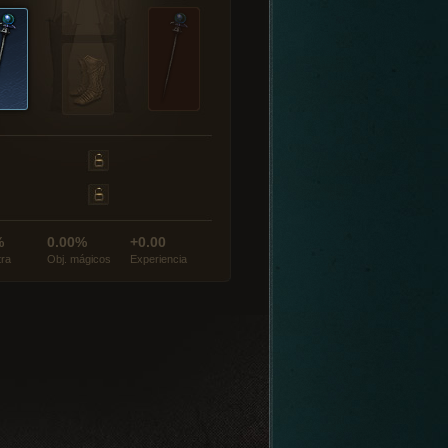
%
0.00%
+0.00
tra
Obj. mágicos
Experiencia