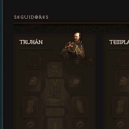
SEGUIDORES
Truhán
Templ