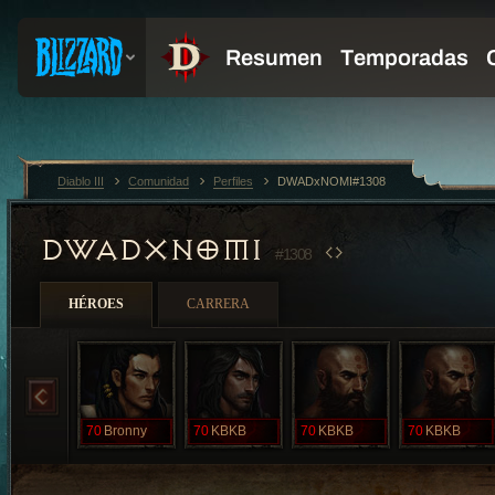
Diablo III
Comunidad
Perfiles
DWADxNOMI#1308
DWADXNOMI
#1308
HÉROES
CARRERA
70
Bronny
70
KBKB
70
KBKB
70
KBKB