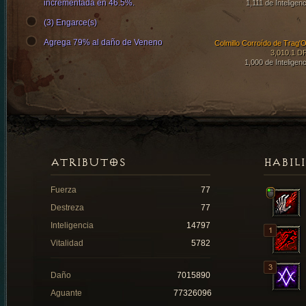
incrementada en 46.5%.
1,111 de Inteligenc
(3) Engarce(s)
Agrega 79% al daño de Veneno
Colmillo Corroído de Trag'O
3,010.1 D
1,000 de Inteligenc
ATRIBUTOS
HABIL
Fuerza
77
Destreza
77
Inteligencia
14797
Vitalidad
5782
Daño
7015890
Aguante
77326096